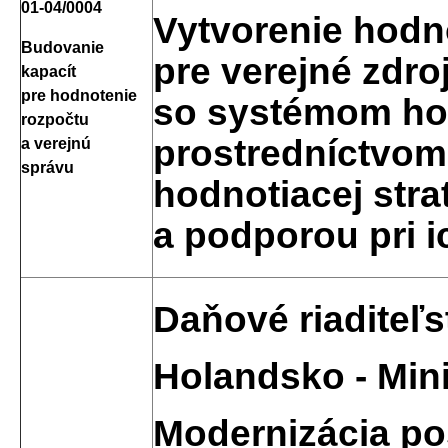
01-04/0004
Vytvorenie hodno
Budovanie
pre verejné zdro
kapacít
pre hodnotenie
so systémom hod
rozpočtu
prostredníctvom
a verejnú
správu
hodnotiacej stra
a podporou pri i
Daňové riaditeľ
Holandsko - Mini
Modernizácia po