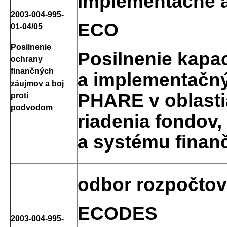
implementačné 
2003-004-995-
ECO
01-04/05
Posilnenie
Posilnenie kapa
ochrany
finančných
a implementačn
záujmov a boj
PHARE v oblasti
proti
podvodom
riadenia fondov
a systému finan
odbor rozpočtov
ECODES
2003-004-995-