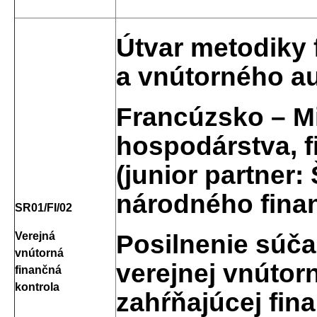
Útvar metodiky 
a vnútorného a
Francúzsko – Mi
hospodárstva, f
(junior partner
národného fin
SR01/FI/02
Posilnenie súč
Verejná
vnútorná
verejnej vnútorn
finančná
kontrola
zahŕňajúcej fin