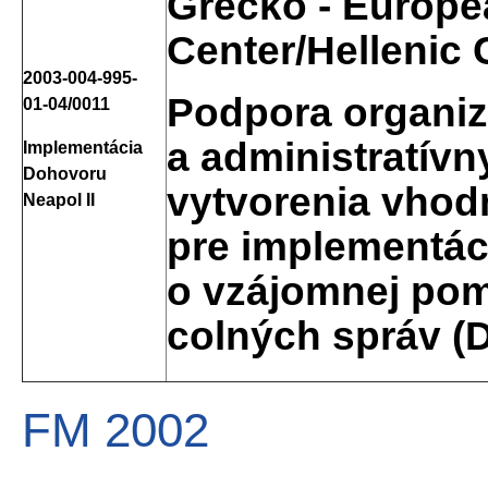
Grécko - Europe
Center/Hellenic
2003-004-995-
Podpora organi
01-04/0011
a administratív
Implementácia
Dohovoru
vytvorenia vho
Neapol II
pre implementá
o vzájomnej pom
colných správ (D
FM 2002