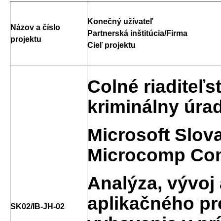
Konečný užívateľ
Názov a číslo
Partnerská inštitúcia/Firma
projektu
Cieľ projektu
Colné riaditeľs
kriminálny úra
Microsoft Slova
Microcomp Co
Analýza, vývoj
aplikačného p
SK02/IB-JH-02