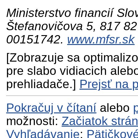
Ministerstvo financií Slo
Štefanovičova 5, 817 82 
00151742.
www.mfsr.sk
[Zobrazuje sa optimaliz
pre slabo vidiacich aleb
prehliadače.]
Prejsť na 
Pokračuj v čítaní
alebo
možnosti:
Začiatok strá
Vyhľadávanie
;
Pätičkové