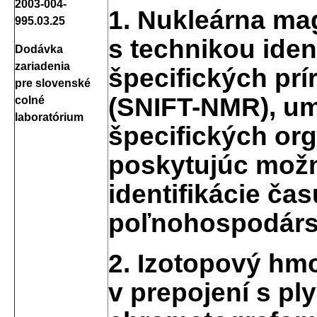
2003-004-
1. Nukleárna ma
995.03.25
s technikou iden
Dodávka
zariadenia
špecifických pr
pre slovenské
(SNIFT-NMR), um
colné
laboratórium
špecifických or
poskytujúc možn
identifikácie ča
poľnohospodárs
2. Izotopový hm
v prepojení s p