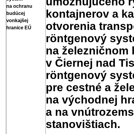
umožňujúceho rý
na ochranu
kontajnerov a k
budúcej
vonkajšej
otvorenia transp
hranice EÚ
röntgenový syst
na železničnom
v Čiernej nad Ti
röntgenový sys
pre cestné a žel
na východnej hr
a na vnútrozem
stanovištiach.