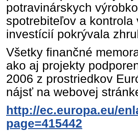
potravinárskych výrobko
spotrebiteľov a kontrol
investícií pokrývala zhr
Všetky finančné memora
ako aj projekty podpore
2006 z prostriedkov Eur
nájsť na webovej stránk
http://ec.europa.eu/en
page=415442