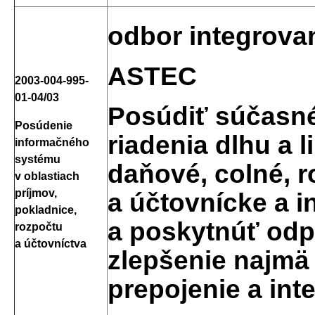
odbor integrova
ASTEC
2003-004-995-
01-04/03
Posúdiť súčasn
Posúdenie
riadenia dlhu a l
informačného
systému
daňové, colné, 
v oblastiach
príjmov,
a účtovnícke a 
pokladnice,
a poskytnúť odp
rozpočtu
a účtovníctva
zlepšenie najmä
prepojenie a int