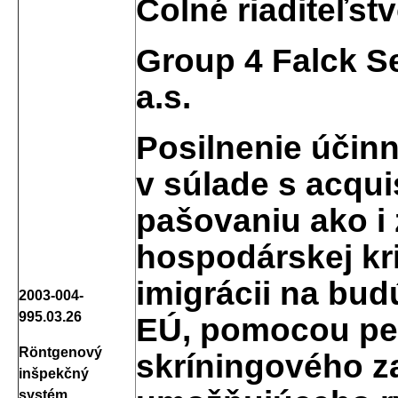
Colné riaditeľst
Group 4 Falck Se
a.s.
Posilnenie účinn
v súlade s acqu
pašovaniu ako i
hospodárskej kri
imigrácii na bud
2003-004-
995.03.26
EÚ, pomocou pe
Röntgenový
skríningového z
inšpekčný
systém