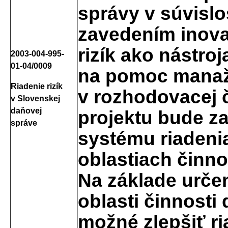
správy v súvisl
zavedením inovat
rizík ako nástro
2003-004-995-
01-04/0009
na pomoc mana
Riadenie rizík
v rozhodovacej 
v Slovenskej
daňovej
projektu bude 
správe
systému riadenia
oblastiach činno
Na základe určen
oblasti činnosti
možné zlepšiť r