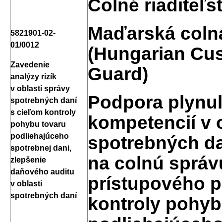
Colné riaditeľs
Maďarská colná
5821901-02-
01/0012
(Hungarian Cu
Zavedenie
Guard)
analýzy rizík
v oblasti správy
Podpora plynul
spotrebných daní
s cieľom kontroly
kompetencií v 
pohybu tovaru
podliehajúceho
spotrebných da
spotrebnej dani,
na colnú správ
zlepšenie
daňového auditu
prístupového p
v oblasti
spotrebných daní
kontroly pohyb