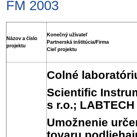
FM 2003
Konečný užívateľ
Názov a číslo
Partnerská inštitúcia/Firma
projektu
Cieľ projektu
Colné laboratór
Scientific Instr
s r.o.; LABTECH 
Umožnenie určen
tovaru podlieha