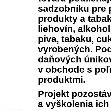
sadzobníku pre
produkty a taba
liehovín, alkoho
piva, tabaku, cu
vyrobených. Pod
daňových úniko
v obchode s po
produktmi.
Projekt pozostá
a vyškolenia ich