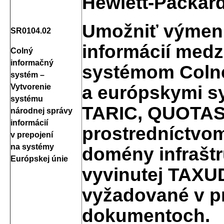
Hewlett-Packar
Umožniť výmenu
SR0104.02
informácií med
Colný
informačný
systémom Colne
systém –
a európskymi s
Vytvorenie
systému
TARIC, QUOTAS,
národnej správy
informácií
prostredníctvom
v prepojení
na systémy
domény infrašt
Európskej únie
vyvinutej TAXUD
vyžadované v p
dokumentoch.