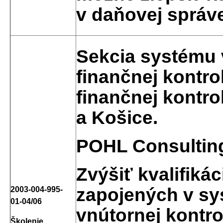
v daňovej správ
Sekcia systému 
finančnej kontro
finančnej kontro
a Košice.
POHL Consultin
Zvýšiť kvalifik
zapojených v sy
2003-004-995-
01-04/06
vnútornej kontro
Školenie