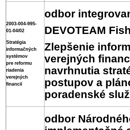
odbor integrova
2003-004-995-
DEVOTEAM Fishe
01-04/02
Stratégia
Zlepšenie info
informačných
verejných financ
systémov
pre reformu
navrhnutia strat
riadenia
verejných
postupov a plán
financií
poradenské slu
odbor Národnéh