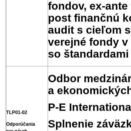
fondov, ex-ante 
post finančnú k
audit s cieľom 
verejné fondy v
so štandardami
Odbor medzinár
a ekonomických
P-E Internation
TLP01-02
Splnenie záväz
Odporúčania