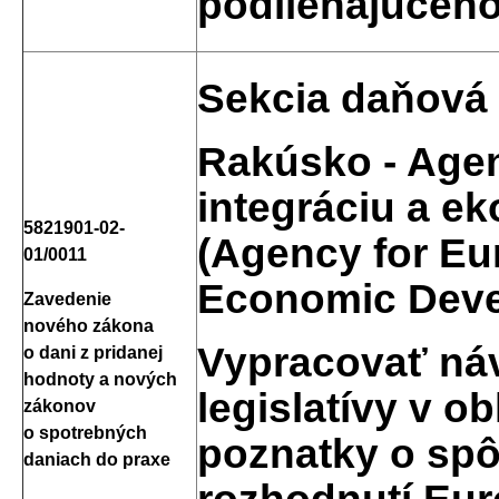
podliehajúceho
Sekcia daňová 
Rakúsko - Agen
integráciu a e
5821901-02-
(Agency for Eu
01/0011
Economic Deve
Zavedenie
nového zákona
Vypracovať náv
o dani z pridanej
hodnoty a nových
legislatívy v o
zákonov
o spotrebných
poznatky o spô
daniach do praxe
rozhodnutí Eu