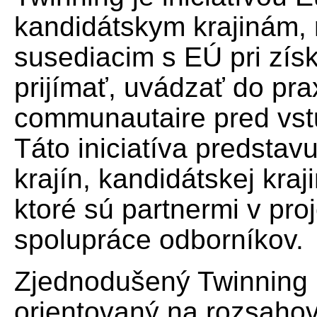
kandidátskym krajinám, r
susediacim s EÚ pri zís
prijímať, uvádzať do pra
communautaire pred vst
Táto iniciatíva predstavu
krajín, kandidátskej kra
ktoré sú partnermi v pro
spolupráce odborníkov.
Zjednodušený Twinning (
orientovaný na rozsahovo