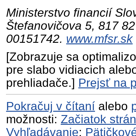
Ministerstvo financií Slo
Štefanovičova 5, 817 82 
00151742.
www.mfsr.sk
[Zobrazuje sa optimaliz
pre slabo vidiacich aleb
prehliadače.]
Prejsť na 
Pokračuj v čítaní
alebo
možnosti:
Začiatok strá
Vyhľadávanie
;
Pätičkové