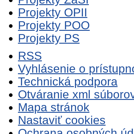
Projekty OPII
Projekty POO
Projekty PS
RSS
Vyhlásenie o prístupn
Technická podpora
Otváranie xml súboro
Mapa stránok
Nastaviť cookies
Ochrana osobných úd