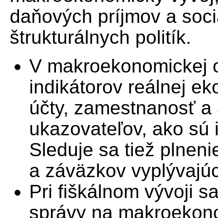
daňových príjmov a soci
štrukturálnych politík.
V makroekonomickej ob
indikátorov reálnej e
účty, zamestnanosť a
ukazovateľov, ako sú 
Sleduje sa tiež plnenie
a záväzkov vyplývajúci
Pri fiškálnom vývoji s
správy na makroekonom