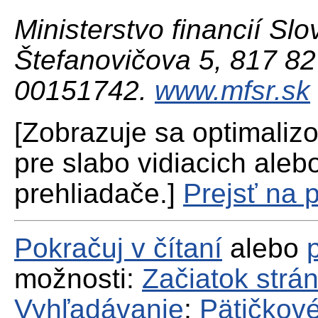
Ministerstvo financií Slo
Štefanovičova 5, 817 82 
00151742.
www.mfsr.sk
[Zobrazuje sa optimaliz
pre slabo vidiacich aleb
prehliadače.]
Prejsť na 
Pokračuj v čítaní
alebo
možnosti:
Začiatok strá
Vyhľadávanie
;
Pätičkové