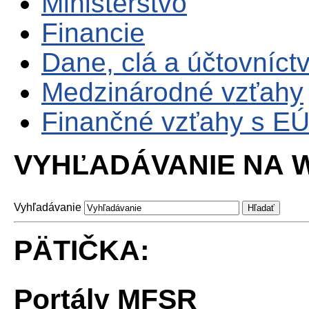
Ministerstvo
Financie
Dane, clá a účtovníct
Medzinárodné vzťahy
Finančné vzťahy s E
VYHĽADÁVANIE NA W
Vyhľadávanie
PÄTIČKA:
Portály MFSR