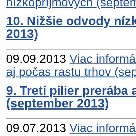
nízkopríjmových (septe
10. Nižšie odvody ní
2013)
09.09.2013
Viac
informác
aj počas rastu trhov (s
9. Tretí pilier prerába
(september 2013)
09.07.2013
Viac
informá