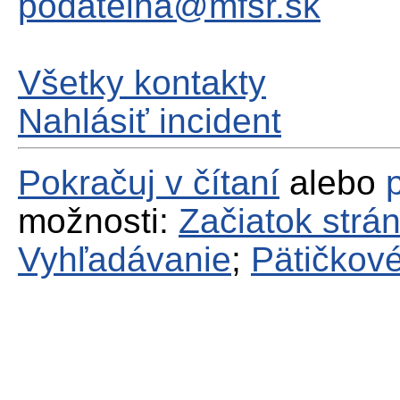
podatelna@mfsr.sk
Všetky kontakty
Nahlásiť incident
Pokračuj v čítaní
alebo
možnosti:
Začiatok strá
Vyhľadávanie
;
Pätičkové