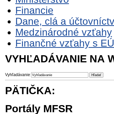
Financie
Dane, clá a účtovníct
Medzinárodné vzťahy
Finančné vzťahy s E
VYHĽADÁVANIE NA W
Vyhľadávanie
PÄTIČKA:
Portály MFSR