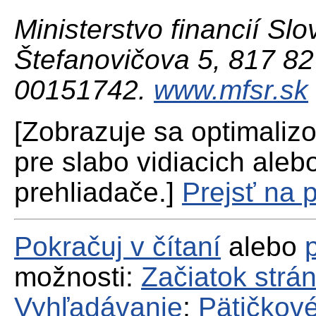
Ministerstvo financií Slo
Štefanovičova 5, 817 82 
00151742.
www.mfsr.sk
[Zobrazuje sa optimaliz
pre slabo vidiacich aleb
prehliadače.]
Prejsť na 
Pokračuj v čítaní
alebo
možnosti:
Začiatok strá
Vyhľadávanie
;
Pätičkové