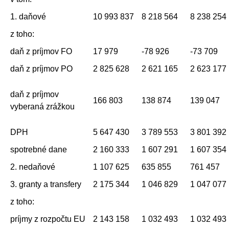
1. daňové
10 993 837
8 218 564
8 238 254
z toho:
daň z príjmov FO
17 979
-78 926
-73 709
daň z príjmov PO
2 825 628
2 621 165
2 623 177
daň z príjmov
166 803
138 874
139 047
vyberaná zrážkou
DPH
5 647 430
3 789 553
3 801 392
spotrebné dane
2 160 333
1 607 291
1 607 354
2. nedaňové
1 107 625
635 855
761 457
3. granty a transfery
2 175 344
1 046 829
1 047 077
z toho:
príjmy z rozpočtu EU
2 143 158
1 032 493
1 032 493