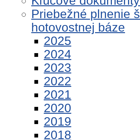
Kľúčové dokumenty 
Priebežné plnenie 
hotovostnej báze
2025
2024
2023
2022
2021
2020
2019
2018