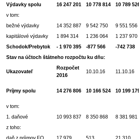
Výdavky spolu
16 247 201
10 778 814
10 789 52
v tom:
bežné výdavky
14 352 887
9 542 750
9 551 556
kapitálové výdavky
1 894 314
1 236 064
1 237 970
Schodok/Prebytok
- 1 970 395
-877 566
-742 738
Stav na účtoch štátneho rozpočtu ku dňu:
Rozpočet
Ukazovateľ
10.10.16
11.10.16
2016
Príjmy spolu
14 276 806
10 166 524
10 199 17
v tom:
1. daňové
10 993 837
8 350 868
8 381 981
z toho:
daň z príjmov FO
17 979
513
21 310