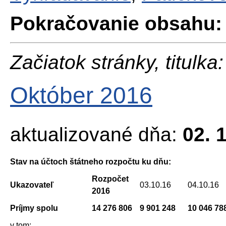
Pokračovanie obsahu:
Začiatok stránky, titulka:
Október 2016
aktualizované dňa:
02. 
Stav na účtoch štátneho rozpočtu ku dňu:
Rozpočet
Ukazovateľ
03.10.16
04.10.16
2016
Príjmy spolu
14 276 806
9 901 248
10 046 78
v tom: