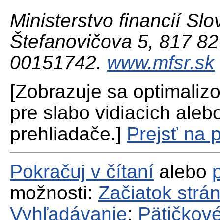
Ministerstvo financií Slo
Štefanovičova 5, 817 82 
00151742.
www.mfsr.sk
[Zobrazuje sa optimaliz
pre slabo vidiacich aleb
prehliadače.]
Prejsť na 
Pokračuj v čítaní
alebo
možnosti:
Začiatok strá
Vyhľadávanie
;
Pätičkové