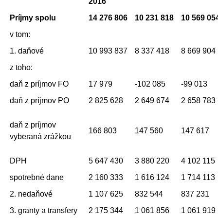
2016
Príjmy spolu
14 276 806
10 231 818
10 569 05
v tom:
1. daňové
10 993 837
8 337 418
8 669 904
z toho:
daň z príjmov FO
17 979
-102 085
-99 013
daň z príjmov PO
2 825 628
2 649 674
2 658 783
daň z príjmov
166 803
147 560
147 617
vyberaná zrážkou
DPH
5 647 430
3 880 220
4 102 115
spotrebné dane
2 160 333
1 616 124
1 714 113
2. nedaňové
1 107 625
832 544
837 231
3. granty a transfery
2 175 344
1 061 856
1 061 919