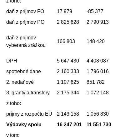
z toho:
daň z príjmov FO
17 979
-85 377
daň z príjmov PO
2 825 628
2 790 913
daň z príjmov
166 803
148 420
vyberaná zrážkou
DPH
5 647 430
4 408 087
spotrebné dane
2 160 333
1 796 016
2. nedaňové
1 107 625
851 782
3. granty a transfery
2 175 344
1 072 148
z toho:
príjmy z rozpočtu EU
2 143 158
1 056 830
Výdavky spolu
16 247 201
11 551 730
v tom: