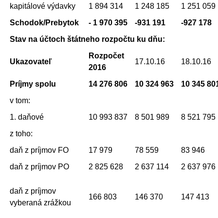
kapitálové výdavky
1 894 314
1 248 185
1 251 059
Schodok/Prebytok
- 1 970 395
-931 191
-927 178
Stav na účtoch štátneho rozpočtu ku dňu:
Rozpočet
Ukazovateľ
17.10.16
18.10.16
2016
Príjmy spolu
14 276 806
10 324 963
10 345 80
v tom:
1. daňové
10 993 837
8 501 989
8 521 795
z toho:
daň z príjmov FO
17 979
78 559
83 946
daň z príjmov PO
2 825 628
2 637 114
2 637 976
daň z príjmov
166 803
146 370
147 413
vyberaná zrážkou