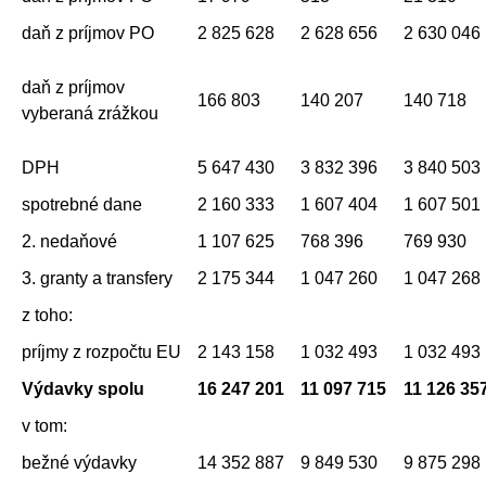
daň z príjmov PO
2 825 628
2 628 656
2 630 046
daň z príjmov
166 803
140 207
140 718
vyberaná zrážkou
DPH
5 647 430
3 832 396
3 840 503
spotrebné dane
2 160 333
1 607 404
1 607 501
2. nedaňové
1 107 625
768 396
769 930
3. granty a transfery
2 175 344
1 047 260
1 047 268
z toho:
príjmy z rozpočtu EU
2 143 158
1 032 493
1 032 493
Výdavky spolu
16 247 201
11 097 715
11 126 35
v tom:
bežné výdavky
14 352 887
9 849 530
9 875 298