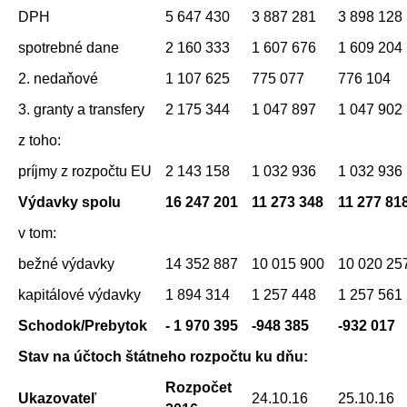
DPH
5 647 430
3 887 281
3 898 128
spotrebné dane
2 160 333
1 607 676
1 609 204
2. nedaňové
1 107 625
775 077
776 104
3. granty a transfery
2 175 344
1 047 897
1 047 902
z toho:
príjmy z rozpočtu EU
2 143 158
1 032 936
1 032 936
Výdavky spolu
16 247 201
11 273 348
11 277 81
v tom:
bežné výdavky
14 352 887
10 015 900
10 020 25
kapitálové výdavky
1 894 314
1 257 448
1 257 561
Schodok/Prebytok
- 1 970 395
-948 385
-932 017
Stav na účtoch štátneho rozpočtu ku dňu:
Rozpočet
Ukazovateľ
24.10.16
25.10.16