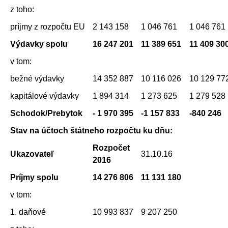
z toho:
príjmy z rozpočtu EU
2 143 158
1 046 761
1 046 761
Výdavky spolu
16 247 201
11 389 651
11 409 30
v tom:
bežné výdavky
14 352 887
10 116 026
10 129 77
kapitálové výdavky
1 894 314
1 273 625
1 279 528
Schodok/Prebytok
- 1 970 395
-1 157 833
-840 246
Stav na účtoch štátneho rozpočtu ku dňu:
Rozpočet
Ukazovateľ
31.10.16
2016
Príjmy spolu
14 276 806
11 131 180
v tom:
1. daňové
10 993 837
9 207 250