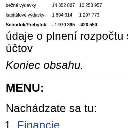
bežné výdavky
14 352 887
10 253 957
kapitálové výdavky
1 894 314
1 297 773
Schodok/Prebytok
- 1 970 395
-420 550
údaje o plnení rozpočtu
účtov
Koniec obsahu.
MENU:
Nachádzate sa tu:
Financie