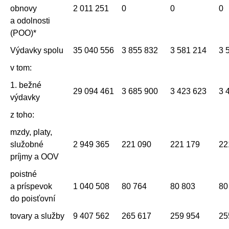
obnovy
2 011 251
0
0
0
a odolnosti
(POO)*
Výdavky spolu
35 040 556
3 855 832
3 581 214
3 
v tom:
1. bežné
29 094 461
3 685 900
3 423 623
3 
výdavky
z toho:
mzdy, platy,
služobné
2 949 365
221 090
221 179
22
príjmy a OOV
poistné
a príspevok
1 040 508
80 764
80 803
80
do poisťovní
tovary a služby
9 407 562
265 617
259 954
25