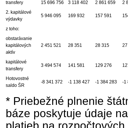
transfery
15 696 756
3 118 402
2 861 659
2 
2. kapitálové
5 946 095
169 932
157 591
15
výdavky
z toho:
obstarávanie
kapitálových
2 451 521
28 351
28 315
27
aktív
kapitálové
3 494 574
141 581
129 276
12
transfery
Hotovostné
-8 341 372
-1 138 427
-1 384 283
-1
saldo ŠR
* Priebežné plnenie štá
báze poskytuje údaje na
platieb na rozpočtových