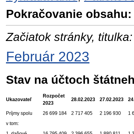
Pokračovanie obsahu:
Začiatok stránky, titulka:
Február 2023
Stav na účtoch štátne
Rozpočet
Ukazovateľ
28.02.2023
27.02.2023
24
2023
Príjmy spolu
26 699 184
2 717 405
2 196 930
1 
v tom:
1. daňové
16 795 409
2 396 655
1 880 811
1 