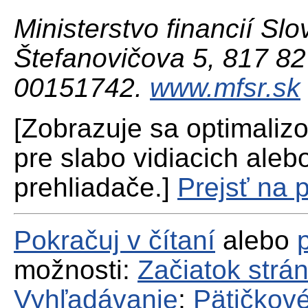
Ministerstvo financií Slo
Štefanovičova 5, 817 82 
00151742.
www.mfsr.sk
[Zobrazuje sa optimaliz
pre slabo vidiacich aleb
prehliadače.]
Prejsť na 
Pokračuj v čítaní
alebo
možnosti:
Začiatok strá
Vyhľadávanie
;
Pätičkové