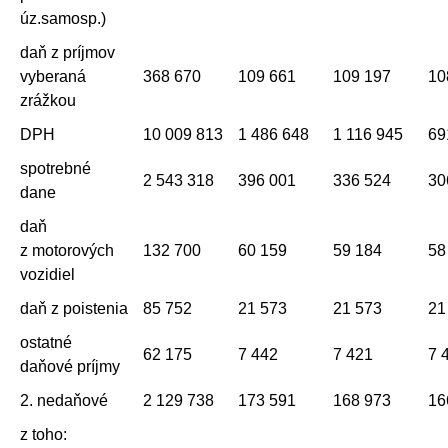
úz.samosp.)
daň z príjmov
vyberaná
368 670
109 661
109 197
10
zrážkou
DPH
10 009 813
1 486 648
1 116 945
69
spotrebné
2 543 318
396 001
336 524
30
dane
daň
z motorových
132 700
60 159
59 184
58
vozidiel
daň z poistenia
85 752
21 573
21 573
21
ostatné
62 175
7 442
7 421
7 
daňové príjmy
2. nedaňové
2 129 738
173 591
168 973
16
z toho: