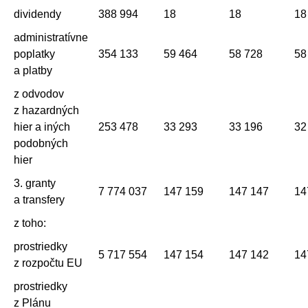
dividendy
388 994
18
18
18
administratívne
poplatky
354 133
59 464
58 728
58
a platby
z odvodov
z hazardných
hier a iných
253 478
33 293
33 196
32
podobných
hier
3. granty
7 774 037
147 159
147 147
14
a transfery
z toho:
prostriedky
5 717 554
147 154
147 142
14
z rozpočtu EU
prostriedky
z Plánu