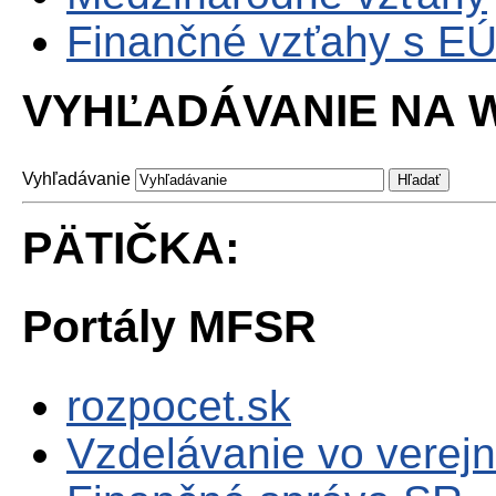
Finančné vzťahy s E
VYHĽADÁVANIE NA W
Vyhľadávanie
PÄTIČKA:
Portály MFSR
rozpocet.sk
Vzdelávanie vo verejn