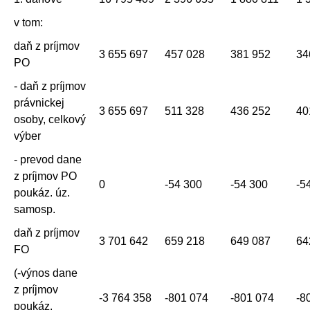
v tom:
daň z príjmov
3 655 697
457 028
381 952
34
PO
- daň z príjmov
právnickej
3 655 697
511 328
436 252
40
osoby, celkový
výber
- prevod dane
z príjmov PO
0
-54 300
-54 300
-5
poukáz. úz.
samosp.
daň z príjmov
3 701 642
659 218
649 087
64
FO
(-výnos dane
z príjmov
-3 764 358
-801 074
-801 074
-8
poukáz.