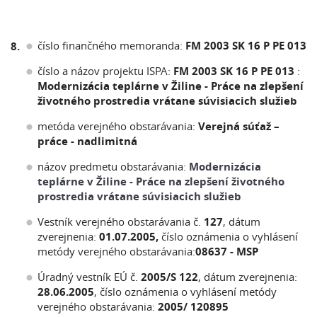
číslo finančného memoranda:
FM 2003 SK 16 P PE 013
8.
číslo a názov projektu ISPA:
FM 2003 SK 16 P PE 013
:
Modernizácia teplárne v Žiline - Práce na zlepšení
životného prostredia vrátane súvisiacich služieb
metóda verejného obstarávania:
Verejná súťaž –
práce - nadlimitná
názov predmetu obstarávania:
Modernizácia
teplárne v Žiline -
Práce na zlepšení životného
prostredia vrátane súvisiacich služieb
Vestník verejného obstarávania č.
127
, dátum
zverejnenia:
01.07.2005,
číslo oznámenia o vyhlásení
metódy verejného obstarávania:
08637 - MSP
Úradný vestník EÚ č.
2005/S 122
, dátum zverejnenia:
28.06.2005
, číslo oznámenia o vyhlásení metódy
verejného obstarávania:
2005/ 120895