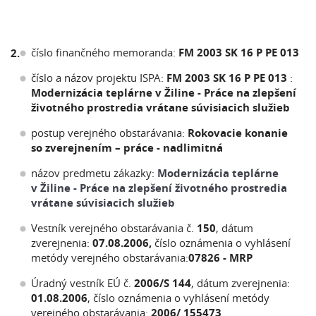
číslo finančného memoranda:
FM 2003 SK 16 P PE 013
2.
číslo a názov projektu ISPA:
FM 2003 SK 16 P PE 013
:
Modernizácia teplárne v Žiline - Práce na zlepšení
životného prostredia vrátane súvisiacich služieb
postup verejného obstarávania:
Rokovacie konanie
so zverejnením – práce - nadlimitná
názov predmetu zákazky:
Modernizácia teplárne
v Žiline -
Práce na zlepšení životného prostredia
vrátane súvisiacich služieb
Vestník verejného obstarávania č.
150
, dátum
zverejnenia:
07.08.2006,
číslo oznámenia o vyhlásení
metódy verejného obstarávania:
07826 - MRP
Úradný vestník EÚ č.
2006/S 144
, dátum zverejnenia:
01.08.2006
, číslo oznámenia o vyhlásení metódy
verejného obstarávania:
2006/ 155473