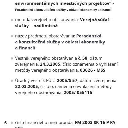
environmentálnych investičných projektov“ -
Poradenské a konzultačné služby v oblasti ekonomiky a financií
metóda verejného obstarávania:
Verejná súťaž –
služby – nadlimitná
názov predmetu obstarávania:
Poradenské
a konzultačné služby v oblasti ekonomiky
a financií
Vestník verejného obstarávania č.
58
, dátum
zverejnenia:
24.3.2005,
číslo oznámenia o vyhlásení
metódy verejného obstarávania:
03626 - MSS
Úradný vestník EÚ č.
2005/S 57
, dátum zverejnenia:
22.03.2005
, číslo oznámenia o vyhlásení metódy
verejného obstarávania:
2005/ 055115
číslo finančného memoranda:
FM 2003 SK 16 P PA
6.