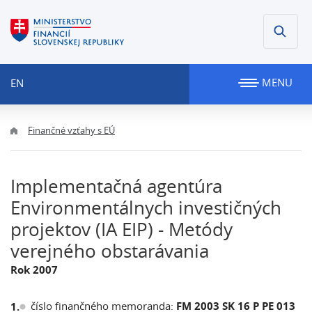
MENU
EN
Finančné vzťahy s EÚ
Implementačná agentúra
Environmentálnych investičných
projektov (IA EIP) - Metódy
verejného obstarávania
Rok 2007
číslo finančného memoranda:
FM 2003 SK 16 P PE 013
1.