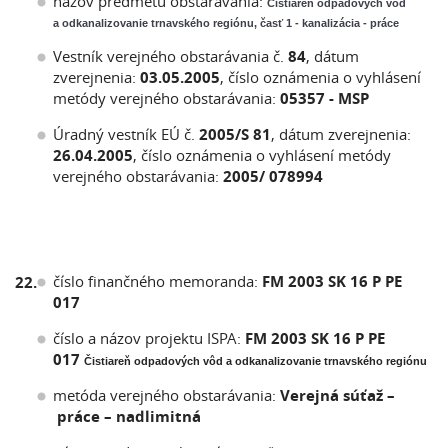
názov predmetu obstarávania:
Čistiareň odpadových vôd
a odkanalizovanie trnavského regiónu, časť 1 - kanalizácia - práce
Vestník verejného obstarávania č.
84
, dátum
zverejnenia:
03.05.2005
, číslo oznámenia o vyhlásení
metódy verejného obstarávania:
05357 - MSP
Úradný vestník EÚ č.
2005/S 81
, dátum zverejnenia:
26.04.2005
, číslo oznámenia o vyhlásení metódy
verejného obstarávania:
2005/ 078994
číslo finančného memoranda:
FM 2003 SK 16 P PE
22.
017
číslo a názov projektu ISPA:
FM 2003 SK 16 P PE
017
Čistiareň odpadových vôd a odkanalizovanie trnavského regiónu
metóda verejného obstarávania:
Verejná súťaž –
práce – nadlimitná