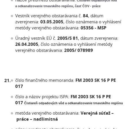
Čistiareň odpadových vôd
a odkanalizovanie trnavského regiónu, časť ČOV - práce
Vestník verejného obstarávania č.
84
, dátum
zverejnenia:
03.05.2005
, číslo oznámenia o vyhlásení
metódy verejného obstarávania:
05356 - MSP
Úradný vestník EÚ č.
2005/S 81
, dátum zverejnenia:
26.04.2005
, číslo oznámenia o vyhlásení metódy
verejného obstarávania:
2005/ 078989
číslo finančného memoranda:
FM 2003 SK 16 P PE
21.
017
číslo a názov projektu ISPA:
FM 2003 SK 16 P PE
017
Čistiareň odpadových vôd a odkanalizovanie trnavského regiónu
metóda verejného obstarávania:
Verejná súťaž –
práce – nadlimitná