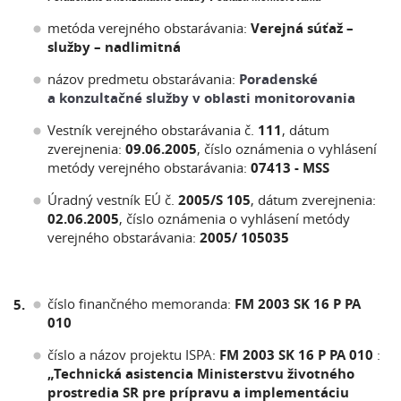
metóda verejného obstarávania:
Verejná súťaž –
služby – nadlimitná
názov predmetu obstarávania:
Poradenské
a konzultačné služby v oblasti monitorovania
Vestník verejného obstarávania č.
111
, dátum
zverejnenia:
09.06.2005
, číslo oznámenia o vyhlásení
metódy verejného obstarávania:
07413 - MSS
Úradný vestník EÚ č.
2005/S 105
, dátum zverejnenia:
02.06.2005
, číslo oznámenia o vyhlásení metódy
verejného obstarávania:
2005/ 105035
číslo finančného memoranda:
FM 2003 SK 16 P PA
5.
010
číslo a názov projektu ISPA:
FM 2003 SK 16 P PA 010
:
„Technická asistencia Ministerstvu životného
prostredia SR pre prípravu a implementáciu