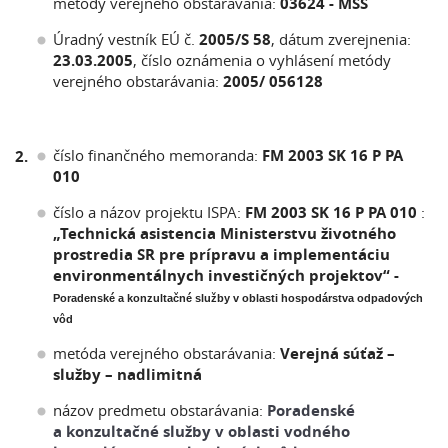
metódy verejného obstarávania:
03624 - MSS
Úradný vestník EÚ č.
2005/S 58
, dátum zverejnenia:
23.03.2005
, číslo oznámenia o vyhlásení metódy
verejného obstarávania:
2005/ 056128
číslo finančného memoranda:
FM 2003 SK 16 P PA
2.
010
číslo a názov projektu ISPA:
FM 2003 SK 16 P PA 010
:
„Technická asistencia Ministerstvu životného
prostredia SR pre prípravu a implementáciu
environmentálnych investičných projektov“ -
Poradenské a konzultačné služby v oblasti hospodárstva odpadových
vôd
metóda verejného obstarávania:
Verejná súťaž –
služby – nadlimitná
názov predmetu obstarávania:
Poradenské
a konzultačné služby v oblasti vodného