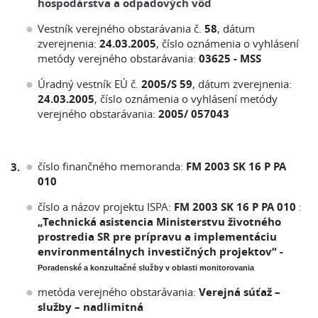
hospodárstva a odpadových vôd
Vestník verejného obstarávania č.
58
, dátum
zverejnenia:
24.03.2005
, číslo oznámenia o vyhlásení
metódy verejného obstarávania:
03625 - MSS
Úradný vestník EÚ č.
2005/S 59
, dátum zverejnenia:
24.03.2005
, číslo oznámenia o vyhlásení metódy
verejného obstarávania:
2005/ 057043
číslo finančného memoranda:
FM 2003 SK 16 P PA
3.
010
číslo a názov projektu ISPA:
FM 2003 SK 16 P PA 010
:
„Technická asistencia Ministerstvu životného
prostredia SR pre prípravu a implementáciu
environmentálnych investičných projektov“ -
Poradenské a konzultačné služby v oblasti monitorovania
metóda verejného obstarávania:
Verejná súťaž –
služby – nadlimitná