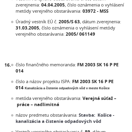
zverejnenia:
04.04.2005
, číslo oznámenia o vyhlásení
metódy verejného obstarávania:
03972 - MSS
Úradný vestník EÚ č.
2005/S 63
, dátum zverejnenia:
31.03.2005
, číslo oznámenia o vyhlásení metódy
verejného obstarávania:
2005/ 061149
číslo finančného memoranda:
FM 2003 SK 16 P PE
16.
014
číslo a názov projektu ISPA:
FM 2003 SK 16 P PE
014
Kanalizácia a čistenie odpadových vôd v meste Košice
metóda verejného obstarávania:
Verejná súťaž –
práce – nadlimitná
názov predmetu obstarávania:
Stavba: Košice -
kanalizácia a čistenie odpadových vôd
Vestník verejného obstarávania č.
89
, dátum