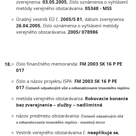
zverejnenia:
03.05.2005
, číslo oznámenia o vyhlásení
metódy verejného obstarávania:
05348 - MSS
Úradný vestník EÚ č.
2005/S 81
, dátum zverejnenia:
26.04.2005
, číslo oznámenia o vyhlásení metódy
verejného obstarávania:
2005/ 078986
číslo finančného memoranda:
FM 2003 SK 16 P PE
18.
017
číslo a názov projektu ISPA:
FM 2003 SK 16 P PE
017
Čistiareň odpadových vôd a odkanalizovanie trnavského regiónu
metóda verejného obstarávania:
Rokovacie konanie
bez zverejnenia – služby – nadlimitná
názov predmetu obstarávania:
Čistiareň odpadových vôd
a odkanalizovanie trnavského regiónu - stavebný dozor
Vestník verejného obstarávania č.
neaplikuje sa
,