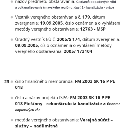
názov predmetu obstarávania:
Čistiareň odpadových vôd
a odkanalizovanie trnavského regiónu, časť 1 - kanalizácia - práce
Vestník verejného obstarávania č.
179
, dátum
zverejnenia:
19.09.2005
, číslo oznámenia o vyhlásení
metódy verejného obstarávania:
12763 - MSP
Úradný vestník EÚ č.
2005/S 174
, dátum zverejnenia:
09.09.2005
, číslo oznámenia o vyhlásení metódy
verejného obstarávania:
2005/ 173104
číslo finančného memoranda:
FM 2003 SK 16 P PE
23.
018
číslo a názov projektu ISPA:
FM 2003 SK 16 P PE
018 Piešťany - rekonštrukcia kanalizácie a č
istiarne
odpadových vôd
metóda verejného obstarávania:
Verejná súťaž –
služby – nadlimitná