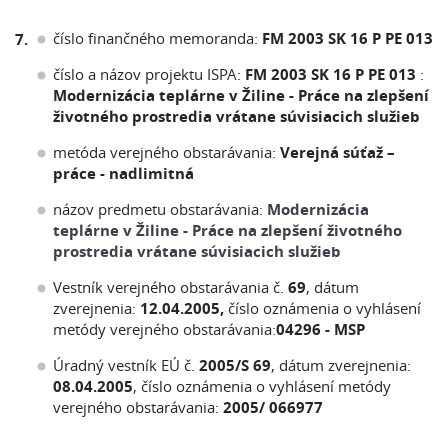
číslo finančného memoranda:
FM 2003 SK 16 P PE 013
7.
číslo a názov projektu ISPA:
FM 2003 SK 16 P PE 013
:
Modernizácia teplárne v Žiline - Práce na zlepšení
životného prostredia vrátane súvisiacich služieb
metóda verejného obstarávania:
Verejná súťaž –
práce - nadlimitná
názov predmetu obstarávania:
Modernizácia
teplárne v Žiline -
Práce na zlepšení životného
prostredia vrátane súvisiacich služieb
Vestník verejného obstarávania č.
69
, dátum
zverejnenia:
12.04.2005,
číslo oznámenia o vyhlásení
metódy verejného obstarávania:
04296 - MSP
Úradný vestník EÚ č.
2005/S 69
, dátum zverejnenia:
08.04.2005
, číslo oznámenia o vyhlásení metódy
verejného obstarávania:
2005/ 066977