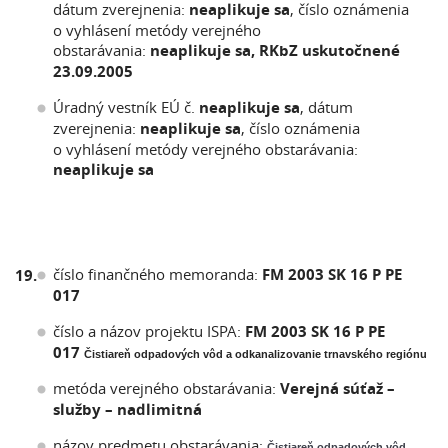
dátum zverejnenia:
neaplikuje sa
, číslo oznámenia
o vyhlásení metódy verejného
obstarávania:
neaplikuje sa, RKbZ uskutočnené
23.09.2005
Úradný vestník EÚ č.
neaplikuje sa
, dátum
zverejnenia:
neaplikuje sa
, číslo oznámenia
o vyhlásení metódy verejného obstarávania:
neaplikuje sa
číslo finančného memoranda:
FM 2003 SK 16 P PE
19.
017
číslo a názov projektu ISPA:
FM 2003 SK 16 P PE
017
Čistiareň odpadových vôd a odkanalizovanie trnavského regiónu
metóda verejného obstarávania:
Verejná súťaž –
služby – nadlimitná
názov predmetu obstarávania:
Čistiareň odpadových vôd