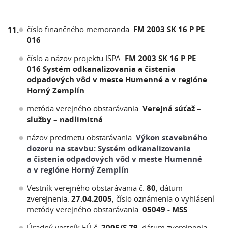
číslo finančného memoranda:
FM 2003 SK 16 P PE
11.
016
číslo a názov projektu ISPA:
FM 2003 SK 16 P PE
016 Systém odkanalizovania a čistenia
odpadových vôd v meste Humenné a v regióne
Horný Zemplín
metóda verejného obstarávania:
Verejná súťaž –
služby – nadlimitná
názov predmetu obstarávania:
Výkon stavebného
dozoru na stavbu: Systém odkanalizovania
a čistenia odpadových vôd v meste Humenné
a v regióne Horný Zemplín
Vestník verejného obstarávania č.
80
, dátum
zverejnenia:
27.04.2005
, číslo oznámenia o vyhlásení
metódy verejného obstarávania:
05049 - MSS
Úradný vestník EÚ č.
2005/S 79
, dátum zverejnenia: