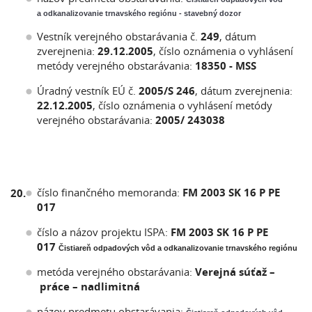
a odkanalizovanie trnavského regiónu - stavebný dozor
Vestník verejného obstarávania č.
249
, dátum
zverejnenia:
29.12.2005
, číslo oznámenia o vyhlásení
metódy verejného obstarávania:
18350 - MSS
Úradný vestník EÚ č.
2005/S 246
, dátum zverejnenia:
22.12.2005
, číslo oznámenia o vyhlásení metódy
verejného obstarávania:
2005/ 243038
číslo finančného memoranda:
FM 2003 SK 16 P PE
20.
017
číslo a názov projektu ISPA:
FM 2003 SK 16 P PE
017
Čistiareň odpadových vôd a odkanalizovanie trnavského regiónu
metóda verejného obstarávania:
Verejná súťaž –
práce – nadlimitná
názov predmetu obstarávania: