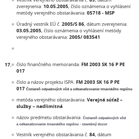
zverejnenia:
10.05.2005
, číslo oznámenia o vyhlásení
metódy verejného obstarávania:
05718 - MSP
Úradný vestník EÚ č.
2005/S 86
, dátum zverejnenia:
03.05.2005
, číslo oznámenia o vyhlásení metódy
verejného obstarávania:
2005/ 083541
číslo finančného memoranda:
FM 2003 SK 16 P PE
17.
017
číslo a názov projektu ISPA:
FM 2003 SK 16 P PE
017
Čistiareň odpadových vôd a odkanalizovanie trnavského regiónu
metóda verejného obstarávania:
Verejná súťaž –
služby – nadlimitná
názov predmetu obstarávania:
Čistiareň odpadových vôd
a odkanalizovanie trnavského regiónu - stavebný dozor
Vestník verejného obstarávania č.
84
, dátum