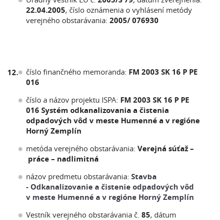
22.04.2005
, číslo oznámenia o vyhlásení metódy
verejného obstarávania:
2005/ 076930
číslo finančného memoranda:
FM 2003 SK 16 P PE
12.
016
číslo a názov projektu ISPA:
FM 2003 SK 16 P PE
016 Systém odkanalizovania a čistenia
odpadových vôd v meste Humenné a v regióne
Horný Zemplín
metóda verejného obstarávania:
Verejná súťaž –
práce – nadlimitná
názov predmetu obstarávania:
Stavba
- Odkanalizovanie a čistenie odpadových vôd
v meste Humenné a v regióne Horný Zemplín
Vestník verejného obstarávania č.
85
, dátum