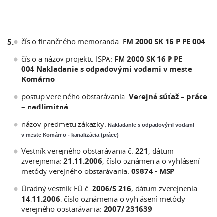
číslo finančného memoranda:
FM 2000 SK 16 P PE 004
5.
číslo a názov projektu ISPA:
FM 2000 SK 16 P PE
004 Nakladanie s odpadovými vodami v meste
Komárno
postup verejného obstarávania:
Verejná súťaž – práce
– nadlimitná
názov predmetu zákazky:
Nakladanie s odpadovými vodami
v meste Komárno - kanalizácia (práce)
Vestník verejného obstarávania č.
221
, dátum
zverejnenia:
21.11.2006
, číslo oznámenia o vyhlásení
metódy verejného obstarávania:
09874 - MSP
Úradný vestník EÚ č.
2006/S 216
, dátum zverejnenia:
14.11.2006
, číslo oznámenia o vyhlásení metódy
verejného obstarávania:
2007/ 231639