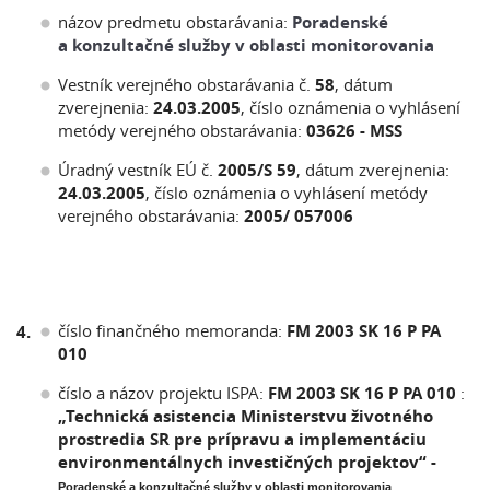
názov predmetu obstarávania:
Poradenské
a konzultačné služby v oblasti monitorovania
Vestník verejného obstarávania č.
58
, dátum
zverejnenia:
24.03.2005
, číslo oznámenia o vyhlásení
metódy verejného obstarávania:
03626 - MSS
Úradný vestník EÚ č.
2005/S 59
, dátum zverejnenia:
24.03.2005
, číslo oznámenia o vyhlásení metódy
verejného obstarávania:
2005/ 057006
číslo finančného memoranda:
FM 2003 SK 16 P PA
4.
010
číslo a názov projektu ISPA:
FM 2003 SK 16 P PA 010
:
„Technická asistencia Ministerstvu životného
prostredia SR pre prípravu a implementáciu
environmentálnych investičných projektov“ -
Poradenské a konzultačné služby v oblasti monitorovania