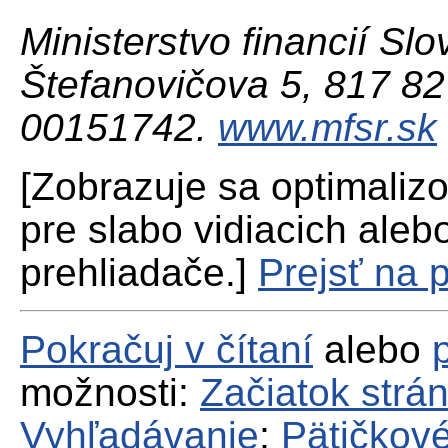
Ministerstvo financií Slo
Štefanovičova 5, 817 82 
00151742.
www.mfsr.sk
[Zobrazuje sa optimaliz
pre slabo vidiacich aleb
prehliadače.]
Prejsť na 
Pokračuj v čítaní
alebo
možnosti:
Začiatok strá
Vyhľadávanie
;
Pätičkové