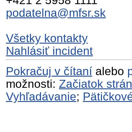
+421 2 5958 1111
podatelna@mfsr.sk
Všetky kontakty
Nahlásiť incident
Pokračuj v čítaní
alebo
možnosti:
Začiatok strá
Vyhľadávanie
;
Pätičkové