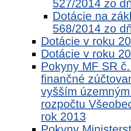
527/2014 zo d
Dotácie na zák
568/2014 zo d
Dotácie v roku 2
Dotácie v roku 2
Pokyny MF SR č.
finančné zúčtovan
vyšším územným c
rozpočtu Všeobec
rok 2013
Pokyny Ministerst