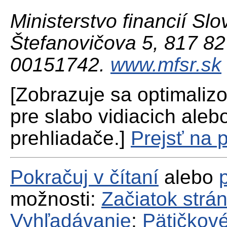
Ministerstvo financií Slo
Štefanovičova 5, 817 82 
00151742.
www.mfsr.sk
[Zobrazuje sa optimaliz
pre slabo vidiacich aleb
prehliadače.]
Prejsť na 
Pokračuj v čítaní
alebo
možnosti:
Začiatok strá
Vyhľadávanie
;
Pätičkové