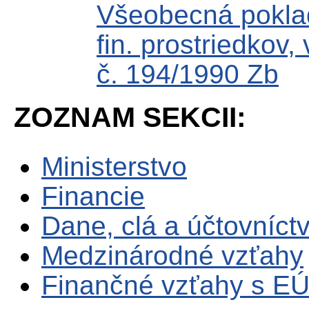
Všeobecná poklad
fin. prostriedkov
č. 194/1990 Zb
ZOZNAM SEKCII:
Ministerstvo
Financie
Dane, clá a účtovníct
Medzinárodné vzťahy
Finančné vzťahy s E