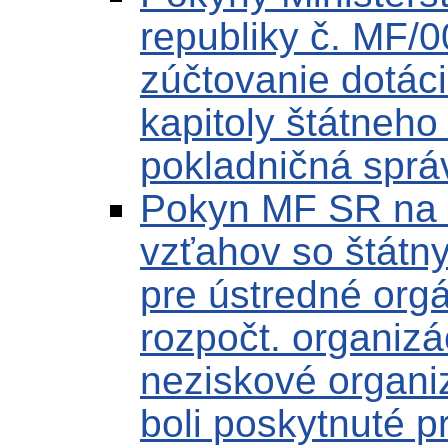
republiky č. MF/
zúčtovanie dotác
kapitoly štátneh
pokladničná sprá
Pokyn MF SR na 
vzťahov so štátn
pre ústredné orgá
rozpočt. organizá
neziskové organiz
boli poskytnuté p