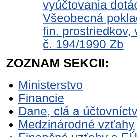
vyúčtovania dotác
Všeobecná poklad
fin. prostriedkov
č. 194/1990 Zb
ZOZNAM SEKCII:
Ministerstvo
Financie
Dane, clá a účtovníct
Medzinárodné vzťahy