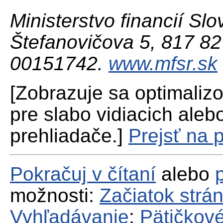
Ministerstvo financií Slo
Štefanovičova 5, 817 82 
00151742.
www.mfsr.sk
[Zobrazuje sa optimaliz
pre slabo vidiacich aleb
prehliadače.]
Prejsť na 
Pokračuj v čítaní
alebo
možnosti:
Začiatok strá
Vyhľadávanie
;
Pätičkové