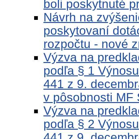
boli poskytnuté p
Návrh na zvýšenie
poskytovaní dotác
rozpočtu - nové 
Výzva na predklad
podľa § 1 Výnosu
441 z 9. decembr
v pôsobnosti MF 
Výzva na predklad
podľa § 2 Výnosu
441 z 9. decembr