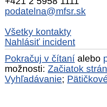
+421 2 5958 1111
podatelna@mfsr.sk
Všetky kontakty
Nahlásiť incident
Pokračuj v čítaní
alebo
možnosti:
Začiatok strá
Vyhľadávanie
;
Pätičkové