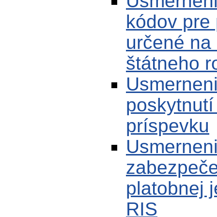
Usmernenie
kódov pre 
určené na 
štátneho r
Usmerneni
poskytnutí
príspevku
Usmerneni
zabezpeče
platobnej 
RIS