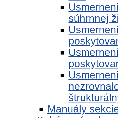
Usmernenie
súhrnnej ž
Usmerneni
poskytovan
Usmerneni
poskytovan
Usmerneni
nezrovnalo
štrukturál
Manuály sekci