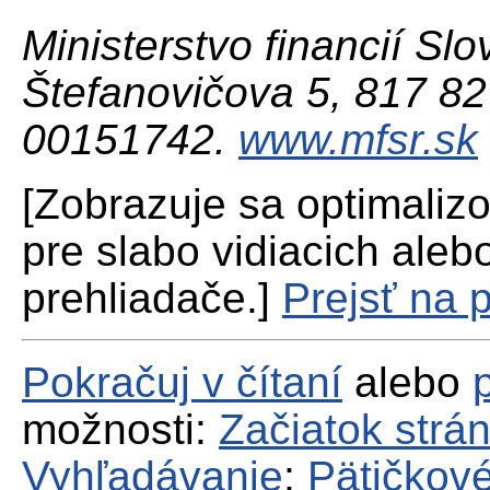
Ministerstvo financií Slo
Štefanovičova 5, 817 82 
00151742.
www.mfsr.sk
[Zobrazuje sa optimaliz
pre slabo vidiacich aleb
prehliadače.]
Prejsť na 
Pokračuj v čítaní
alebo
možnosti:
Začiatok strá
Vyhľadávanie
;
Pätičkové