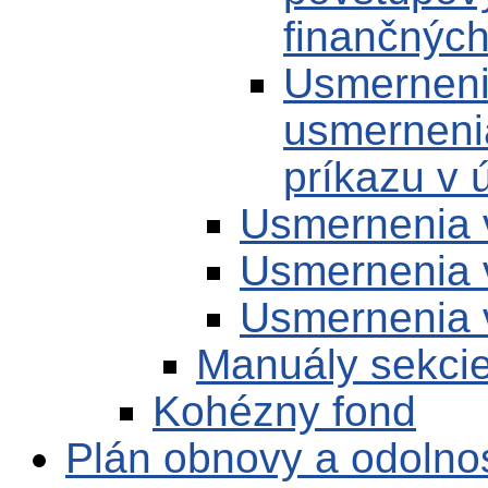
finančných
Usmernenie
usmerneni
príkazu v
Usmernenia 
Usmernenia 
Usmernenia 
Manuály sekci
Kohézny fond
Plán obnovy a odolno