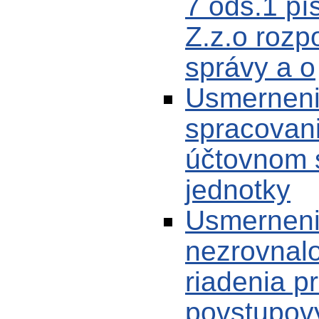
7 ods.1 pí
Z.z.o rozp
správy a o
Usmerneni
spracovani
účtovnom 
jednotky
Usmerneni
nezrovnalo
riadenia p
povstupov