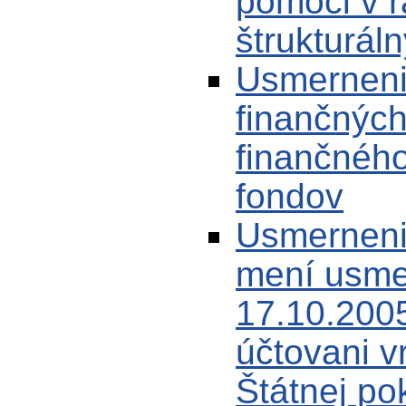
pomoci v r
štrukturál
Usmernenie
finančných
finančného
fondov
Usmerneni
mení usme
17.10.2005
účtovani v
Štátnej po