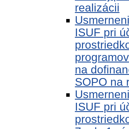
realizácii
Usmerneni
ISUF pri ú
prostriedk
programov
na dofina
SOPO na r
Usmerneni
ISUF pri ú
prostriedk