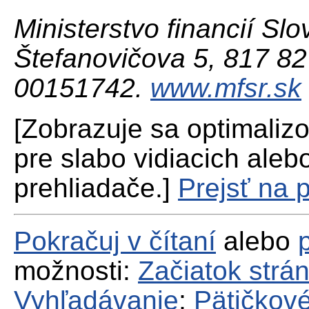
Ministerstvo financií Slo
Štefanovičova 5, 817 82 
00151742.
www.mfsr.sk
[Zobrazuje sa optimaliz
pre slabo vidiacich aleb
prehliadače.]
Prejsť na 
Pokračuj v čítaní
alebo
možnosti:
Začiatok strá
Vyhľadávanie
;
Pätičkové