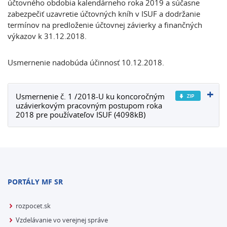
účtovného obdobia kalendárneho roka 2019 a súčasne
zabezpečiť uzavretie účtovných kníh v ISUF a dodržanie
termínov na predloženie účtovnej závierky a finančných
výkazov k 31.12.2018.
Usmernenie nadobúda účinnosť 10.12.2018.
Usmernenie č. 1 /2018-U ku koncoročným
uzávierkovým pracovným postupom roka
2018 pre používateľov ISUF (4098kB)
PORTÁLY MF SR
rozpocet.sk
Vzdelávanie vo verejnej správe