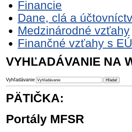
Financie
Dane, clá a účtovníct
Medzinárodné vzťahy
Finančné vzťahy s E
VYHĽADÁVANIE NA W
Vyhľadávanie
PÄTIČKA:
Portály MFSR