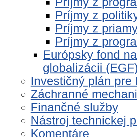
Príjmy z prog
Príjmy z politik
Príjmy z priam
Príjmy z progr
Európsky fond na
globalizácii (EGF
Investičný plán pre
Záchranné mechan
Finančné služby
Nástroj technickej 
Komentáre