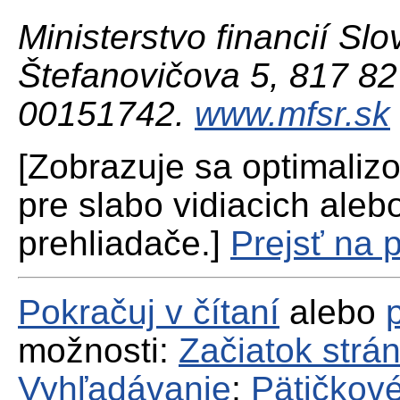
Ministerstvo financií Slo
Štefanovičova 5, 817 82 
00151742.
www.mfsr.sk
[Zobrazuje sa optimaliz
pre slabo vidiacich aleb
prehliadače.]
Prejsť na 
Pokračuj v čítaní
alebo
možnosti:
Začiatok strá
Vyhľadávanie
;
Pätičkové