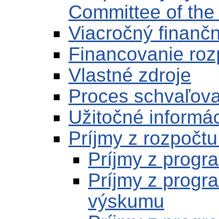
Committee of the
Viacročný finanč
Financovanie ro
Vlastné zdroje
Proces schvaľova
Užitočné informá
Príjmy z rozpočt
Príjmy z prog
Príjmy z progr
výskumu