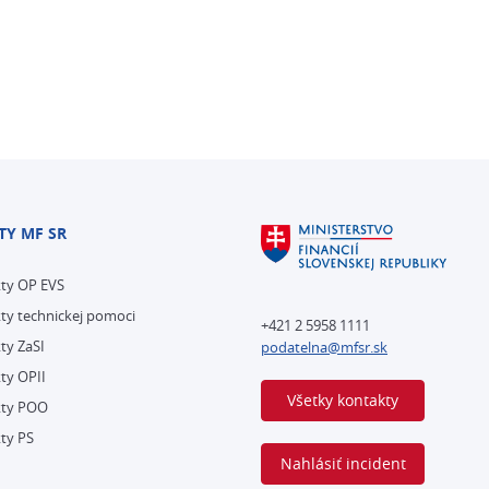
TY MF SR
kty OP EVS
ty technickej pomoci
+421 2 5958 1111
ty ZaSI
podatelna@mfsr.sk
ty OPII
Všetky kontakty
kty POO
ty PS
Nahlásiť incident