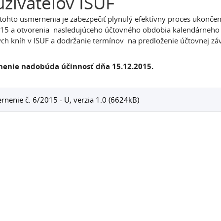
žívateľov ISUF
tohto usmernenia je zabezpečiť plynulý efektívny proces ukonč
15 a otvorenia nasledujúceho účtovného obdobia kalendárneho 
ch kníh v ISUF a dodržanie termínov na predloženie účtovnej zá
enie nadobúda účinnosť dňa 15.12.2015.
nenie č. 6/2015 - U, verzia 1.0 (6624kB)