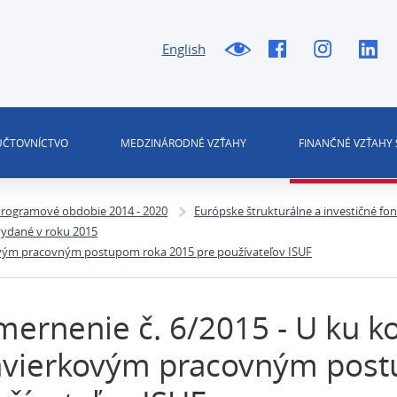
English
 ÚČTOVNÍCTVO
MEDZINÁRODNÉ VZŤAHY
FINANČNÉ VZŤAHY 
rogramové obdobie 2014 - 2020
Európske štrukturálne a investičné fo
ydané v roku 2015
ovým pracovným postupom roka 2015 pre používateľov ISUF
ernenie č. 6/2015 - U ku 
ávierkovým pracovným post