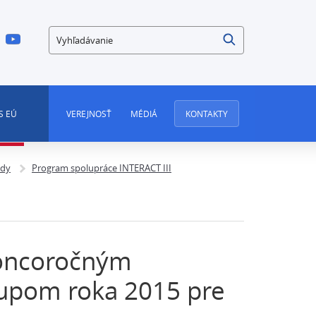
Vyhľadávanie
S EÚ
VEREJNOSŤ
MÉDIÁ
KONTAKTY
ndy
Program spolupráce INTERACT III
koncoročným
upom roka 2015 pre