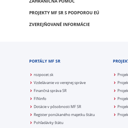
ZAHRANIČNÁ POMOC
PROJEKTY MF SR S PODPOROU EÚ
ZVEREJŇOVANÉ INFORMÁCIE
PORTÁLY MF SR
PROJEK
rozpocet.sk
Proje
Vzdelávanie vo verejnej správe
Projek
Finančná správa SR
Projek
FINinfo
Projek
Dotácie v pôsobnosti MF SR
Proje
Register ponúkaného majetku štátu
Projek
Pohľadávky štátu