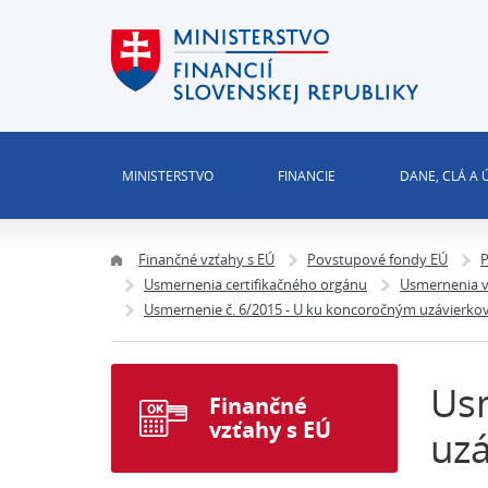
MINISTERSTVO
FINANCIE
DANE, CLÁ A
Finančné vzťahy s EÚ
Povstupové fondy EÚ
P
Usmernenia certifikačného orgánu
Usmernenia v
Usmernenie č. 6/2015 - U ku koncoročným uzávierk
Usm
Finančné
vzťahy s EÚ
uz