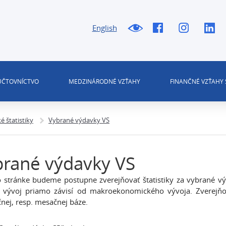
English
 ÚČTOVNÍCTVO
MEDZINÁRODNÉ VZŤAHY
FINANČNÉ VZŤAHY 
 štatistiky
Vybrané výdavky VS
rané výdavky VS
o stránke budeme postupne zverejňovať štatistiky za vybrané vý
 vývoj priamo závisí od makroekonomického vývoja. Zverejňo
čnej, resp. mesačnej báze.