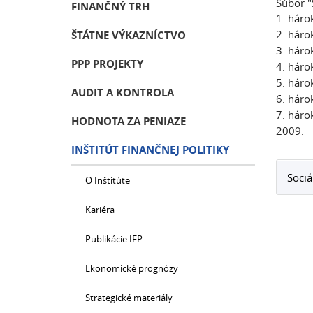
Súbor "
FINANČNÝ TRH
1. hárok
2. hárok
ŠTÁTNE VÝKAZNÍCTVO
3. hárok
PPP PROJEKTY
4. hárok
5. hárok
AUDIT A KONTROLA
6. hárok
7. hárok
HODNOTA ZA PENIAZE
2009.
INŠTITÚT FINANČNEJ POLITIKY
Sociá
O Inštitúte
Kariéra
Publikácie IFP
Ekonomické prognózy
Strategické materiály