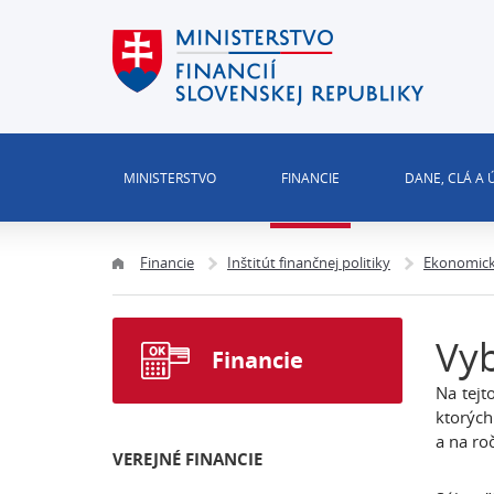
MINISTERSTVO
FINANCIE
DANE, CLÁ A
Financie
Inštitút finančnej politiky
Ekonomické
Vyb
Financie
Na tejt
ktorých
a na ro
VEREJNÉ FINANCIE