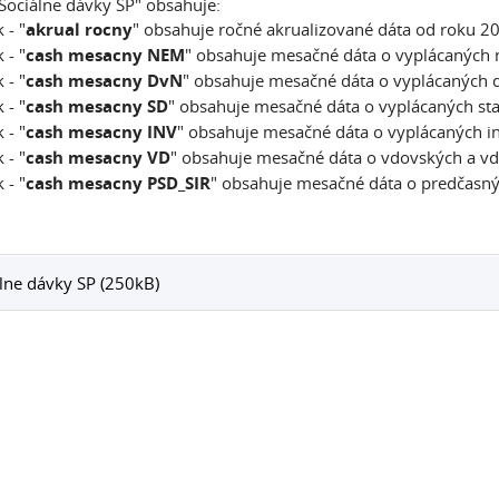
Sociálne dávky SP
" obsahuje:
 - "
akrual rocny
" obsahuje ročné akrualizované dáta od roku 2
 - "
cash mesacny NEM
"
obsahuje mesačné dáta o vyplácaných
 - "
cash mesacny DvN
" obsahuje mesačné dáta o vyplácaných 
 - "
cash mesacny SD
" obsahuje mesačné dáta o vyplácaných s
 - "
cash mesacny INV
" obsahuje mesačné dáta o vyplácaných i
 - "
cash mesacny VD
" obsahuje mesačné dáta o vdovských a v
 - "
cash mesacny PSD_SIR
" obsahuje mesačné dáta o predčasný
lne dávky SP (250kB)