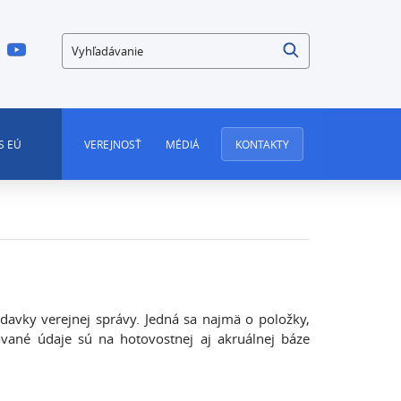
Vyhľadávanie
S EÚ
VEREJNOSŤ
MÉDIÁ
KONTAKTY
davky verejnej správy. Jedná sa najmä o položky,
vané údaje sú na hotovostnej aj akruálnej báze