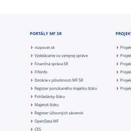
PORTÁLY MF SR
PROJEK
rozpocet.sk
Proje
Vzdelávanie vo verejnej správe
Projek
Finančná správa SR
Projek
FINinfo
Projek
Dotácie v pôsobnosti MF SR
Proje
Register ponúkaného majetku štátu
Projek
Pohľadávky štátu
Majetok štátu
Register účtovných závierok
OpenData MF
CES