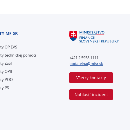
TY MF SR
kty OP EVS
ty technickej pomoci
+421 2 5958 1111
ty ZaSI
podatelna@mfsr.sk
ty OPII
Všetky kontakty
kty POO
ty PS
Nahlásiť incident