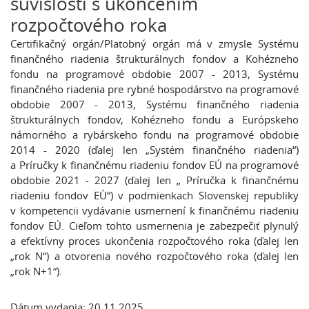
súvislosti s ukončením
rozpočtového roka
Certifikačný orgán/Platobný orgán má v zmysle Systému
finančného riadenia štrukturálnych fondov a Kohézneho
fondu na programové obdobie 2007 - 2013, Systému
finančného riadenia pre rybné hospodárstvo na programové
obdobie 2007 - 2013, Systému finančného riadenia
štrukturálnych fondov, Kohézneho fondu a Európskeho
námorného a rybárskeho fondu na programové obdobie
2014 - 2020 (ďalej len „Systém finančného riadenia“)
a Príručky k finančnému riadeniu fondov EÚ na programové
obdobie 2021 - 2027 (ďalej len „ Príručka k finančnému
riadeniu fondov EÚ“) v podmienkach Slovenskej republiky
v kompetencii vydávanie usmernení k finančnému riadeniu
fondov EÚ. Cieľom tohto usmernenia je zabezpečiť plynulý
a efektívny proces ukončenia rozpočtového roka (ďalej len
„rok N“) a otvorenia nového rozpočtového roka (ďalej len
„rok N+1“).
Dátum vydania: 20.11.2025