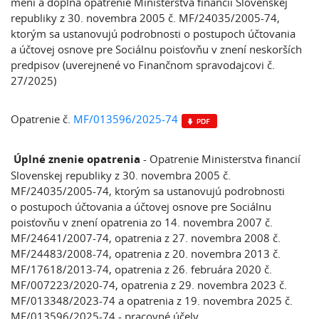
mení a dopĺňa opatrenie Ministerstva financií Slovenskej
republiky z 30. novembra 2005 č. MF/24035/2005-74,
ktorým sa ustanovujú podrobnosti o postupoch účtovania
a účtovej osnove pre Sociálnu poisťovňu v znení neskorších
predpisov (uverejnené vo Finančnom spravodajcovi č.
27/2025)
Opatrenie č.
MF/013596/2025-74
Úplné znenie opatrenia
- Opatrenie Ministerstva financií
Slovenskej republiky z 30. novembra 2005 č.
MF/24035/2005-74, ktorým sa ustanovujú podrobnosti
o postupoch účtovania a účtovej osnove pre Sociálnu
poisťovňu v znení opatrenia zo 14. novembra 2007 č.
MF/24641/2007-74, opatrenia z 27. novembra 2008 č.
MF/24483/2008-74, opatrenia z 20. novembra 2013 č.
MF/17618/2013-74, opatrenia z 26. februára 2020 č.
MF/007223/2020-74, opatrenia z 29. novembra 2023 č.
MF/013348/2023-74 a opatrenia z 19. novembra 2025 č.
MF/013596/2025-74 - pracovné účely