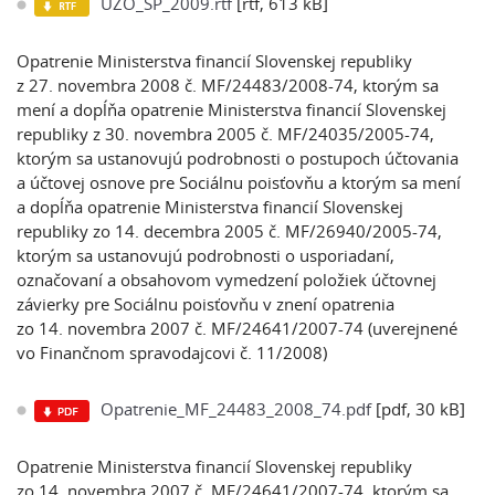
UZO_SP_2009.rtf
[rtf, 613 kB]
Opatrenie Ministerstva financií Slovenskej republiky
z 27. novembra 2008 č. MF/24483/2008-74, ktorým sa
mení a dopĺňa opatrenie Ministerstva financií Slovenskej
republiky z 30. novembra 2005 č. MF/24035/2005-74,
ktorým sa ustanovujú podrobnosti o postupoch účtovania
a účtovej osnove pre Sociálnu poisťovňu a ktorým sa mení
a dopĺňa opatrenie Ministerstva financií Slovenskej
republiky zo 14. decembra 2005 č. MF/26940/2005-74,
ktorým sa ustanovujú podrobnosti o usporiadaní,
označovaní a obsahovom vymedzení položiek účtovnej
závierky pre Sociálnu poisťovňu v znení opatrenia
zo 14. novembra 2007 č. MF/24641/2007-74 (uverejnené
vo Finančnom spravodajcovi č. 11/2008)
Opatrenie_MF_24483_2008_74.pdf
[pdf, 30 kB]
Opatrenie Ministerstva financií Slovenskej republiky
zo 14. novembra 2007 č. MF/24641/2007-74, ktorým sa