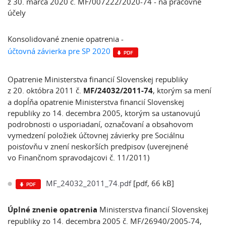
z 30. marca 2020 č. MF/007222/2020-74 - na pracovné
účely
Konsolidované znenie opatrenia -
účtovná závierka pre SP 2020
Opatrenie Ministerstva financií Slovenskej republiky
z 20. októbra 2011 č.
MF/24032/2011-74
, ktorým sa mení
a dopĺňa opatrenie Ministerstva financií Slovenskej
republiky zo 14. decembra 2005, ktorým sa ustanovujú
podrobnosti o usporiadaní, označovaní a obsahovom
vymedzení položiek účtovnej závierky pre Sociálnu
poisťovňu v znení neskorších predpisov (uverejnené
vo Finančnom spravodajcovi č. 11/2011)
MF_24032_2011_74.pdf
[pdf, 66 kB]
Úplné znenie opatrenia
Ministerstva financií Slovenskej
republiky zo 14. decembra 2005 č. MF/26940/2005-74,