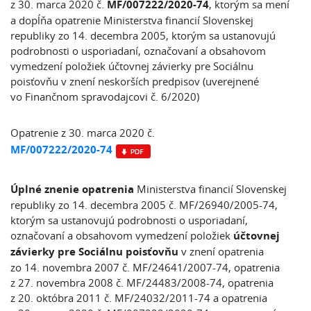
z 30. marca 2020 č.
MF/007222/2020-74
, ktorým sa mení
a dopĺňa opatrenie Ministerstva financií Slovenskej
republiky zo 14. decembra 2005, ktorým sa ustanovujú
podrobnosti o usporiadaní, označovaní a obsahovom
vymedzení položiek účtovnej závierky pre Sociálnu
poisťovňu v znení neskorších predpisov (uverejnené
vo Finančnom spravodajcovi č. 6/2020)
Opatrenie z 30. marca 2020 č.
MF/007222/2020-74
Úplné znenie opatrenia
Ministerstva financií Slovenskej
republiky zo 14. decembra 2005 č. MF/26940/2005-74,
ktorým sa ustanovujú podrobnosti o usporiadaní,
označovaní a obsahovom vymedzení položiek
účtovnej
závierky pre Sociálnu poisťovňu
v znení opatrenia
zo 14. novembra 2007 č. MF/24641/2007-74, opatrenia
z 27. novembra 2008 č. MF/24483/2008-74, opatrenia
z 20. októbra 2011 č. MF/24032/2011-74 a opatrenia