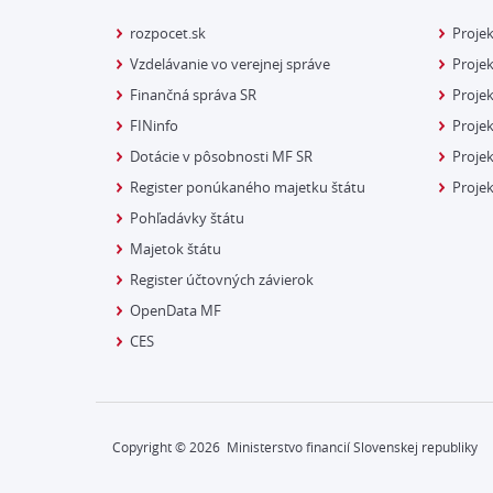
rozpocet.sk
Proje
Vzdelávanie vo verejnej správe
Projek
Finančná správa SR
Projek
FINinfo
Projek
Dotácie v pôsobnosti MF SR
Proje
Register ponúkaného majetku štátu
Projek
Pohľadávky štátu
Majetok štátu
Register účtovných závierok
OpenData MF
CES
Copyright ©
2026
Ministerstvo financií Slovenskej republiky