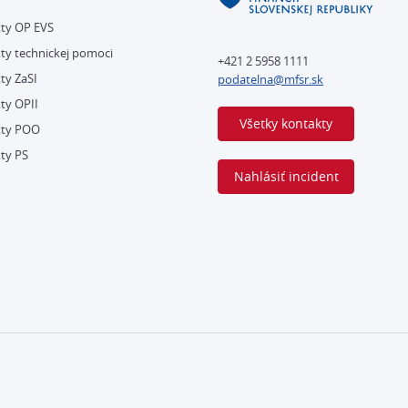
kty OP EVS
ty technickej pomoci
+421 2 5958 1111
ty ZaSI
podatelna@mfsr.sk
ty OPII
Všetky kontakty
kty POO
ty PS
Nahlásiť incident