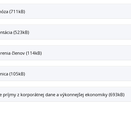
nóza (711kB)
ntácia (523kB)
renia členov (114kB)
nica (105kB)
e príjmy z korporátnej dane a výkonnejšej ekonomiky (693kB)