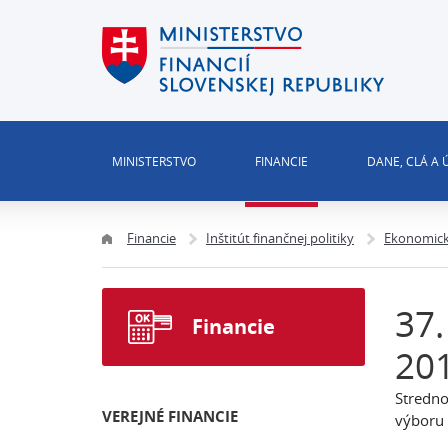
MINISTERSTVO
FINANCIE
DANE, CLÁ A
Financie
Inštitút finančnej politiky
Ekonomick
37.
Financie
20
Stredno
VEREJNÉ FINANCIE
výboru 