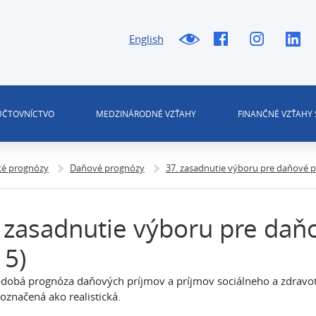
English
 ÚČTOVNÍCTVO
MEDZINÁRODNÉ VZŤAHY
FINANČNÉ VZŤAHY 
é prognózy
Daňové prognózy
37. zasadnutie výboru pre daňové p
 zasadnutie výboru pre daň
15)
dobá prognóza daňových príjmov a príjmov sociálneho a zdravot
označená ako realistická.