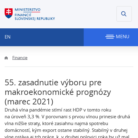
MENU
EN
Financie
55. zasadnutie výboru pre
makroekonomické prognózy
(marec 2021)
Druhá vlna pandémie stlmí rast HDP v tomto roku
na úroveň 3,3 %. V porovnani s prvou vlnou prinesie druhá
vlna nižšie straty, ktoré zasiahnu najmä spotrebu
domácností, kým export ostane stabilný. Stabilný v druhej
vlne ostáva aj trh práce, k v druhej polovici roka by už mal