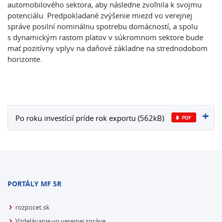
automobilového sektora, aby následne zvoľnila k svojmu
potenciálu. Predpokladané zvýšenie miezd vo verejnej
správe posilní nominálnu spotrebu domácností, a spolu
s dynamickým rastom platov v súkromnom sektore bude
mať pozitívny vplyv na daňové základne na strednodobom
horizonte.
Po roku investícií príde rok exportu (562kB)
PORTÁLY MF SR
rozpocet.sk
Vzdelávanie vo verejnej správe