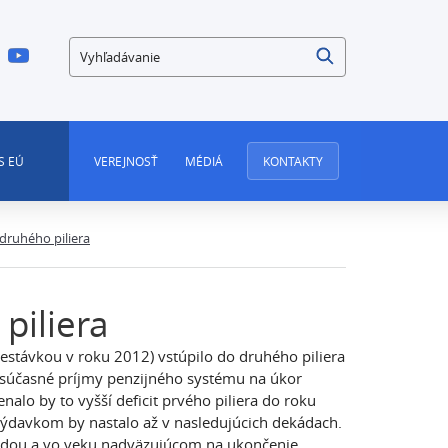
Vyhľadávanie
S EÚ
VEREJNOSŤ
MÉDIÁ
KONTAKTY
 druhého piliera
piliera
estávkou v roku 2012) vstúpilo do druhého piliera
e súčasné príjmy penzijného systému na úkor
alo by to vyšší deficit prvého piliera do roku
výdavkom by nastalo až v nasledujúcich dekádach.
mzdou a vo veku nadväzujúcom na ukončenie