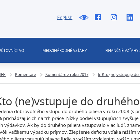
English
 ÚČTOVNÍCTVO
MEDZINÁRODNÉ VZŤAHY
FINANČNÉ VZŤAHY 
 IFP
Komentáre
Komentáre z roku 2017
6. Kto (ne)vstupuje do
Kto (ne)vstupuje do druhého 
denia dobrovoľného vstupu do druhého piliera v roku 2008 (s pr
% prichádzajúcich na trh práce. Nízky podiel vstupujúcich zvyšuj
h výdavkov. Ak by do druhého piliera vstupovalo viac ľudí, znamen
vôli väčšiemu výpadku príjmov. Zlepšenie deficitu vďaka nižším 
ého piliera vstupujú hlavne ľudia s vyšším vzdelaním, vyššou 