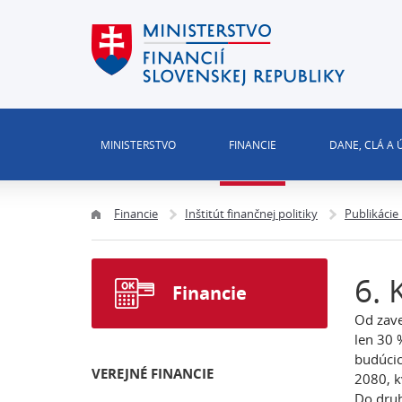
MINISTERSTVO
FINANCIE
DANE, CLÁ A
Financie
Inštitút finančnej politiky
Publikácie
6. 
Financie
Od zave
len 30 
budúcic
VEREJNÉ FINANCIE
2080, k
Do druh