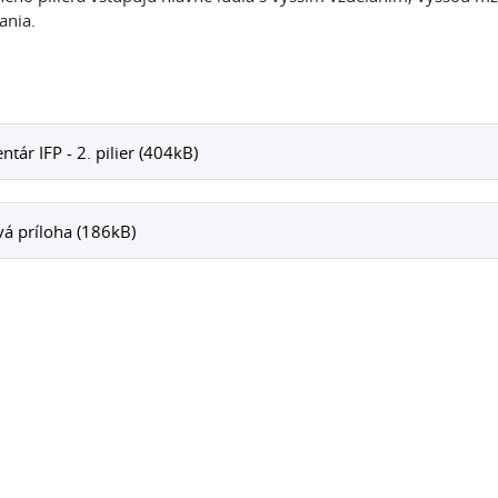
ania.
tár IFP - 2. pilier (404kB)
á príloha (186kB)