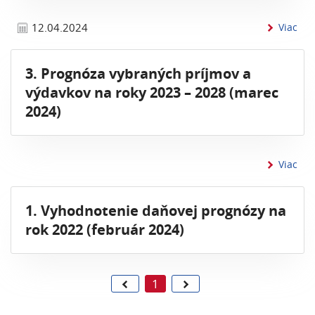
inf
12.04.2024
Viac
3. Prognóza vybraných príjmov a
výdavkov na roky 2023 – 2028 (marec
2024)
inf
Viac
1. Vyhodnotenie daňovej prognózy na
rok 2022 (február 2024)
1