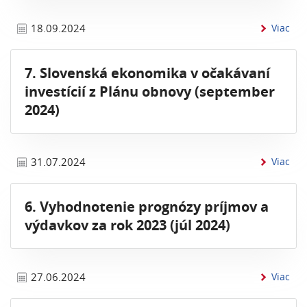
inf
18.09.2024
Viac
7. Slovenská ekonomika v očakávaní
investícií z Plánu obnovy (september
2024)
inf
31.07.2024
Viac
6. Vyhodnotenie prognózy príjmov a
výdavkov za rok 2023 (júl 2024)
inf
27.06.2024
Viac