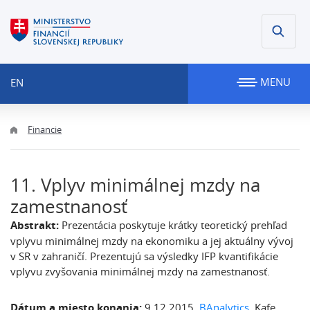
MENU
EN
Financie
11. Vplyv minimálnej mzdy na
zamestnanosť
Abstrakt:
Prezentácia poskytuje krátky teoretický prehľad
vplyvu minimálnej mzdy na ekonomiku a jej aktuálny vývoj
v SR v zahraničí. Prezentujú sa výsledky IFP kvantifikácie
vplyvu zvyšovania minimálnej mzdy na zamestnanosť.
Dátum a miesto konania:
9.12.2015,
BAnalytics
, Kafe