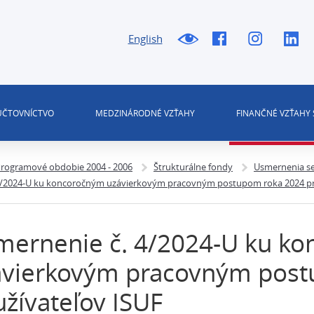
English
 ÚČTOVNÍCTVO
MEDZINÁRODNÉ VZŤAHY
FINANČNÉ VZŤAHY 
rogramové obdobie 2004 - 2006
Štrukturálne fondy
Usmernenia se
4/2024-U ku koncoročným uzávierkovým pracovným postupom roka 2024 pr
mernenie č. 4/2024-U ku k
ávierkovým pracovným post
žívateľov ISUF