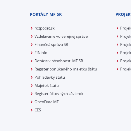
PORTÁLY MF SR
PROJEK
rozpocet.sk
Proje
Vzdelávanie vo verejnej správe
Projek
Finančná správa SR
Projek
FINinfo
Projek
Dotácie v pôsobnosti MF SR
Proje
Register ponúkaného majetku štátu
Projek
Pohľadávky štátu
Majetok štátu
Register účtovných závierok
OpenData MF
CES