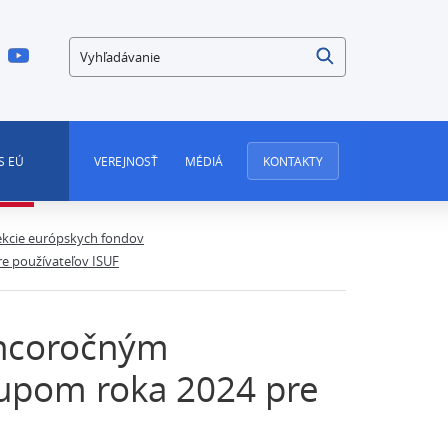
Vyhľadávanie
S EÚ
VEREJNOSŤ
MÉDIÁ
KONTAKTY
kcie európskych fondov
e používateľov ISUF
oncoročným
upom roka 2024 pre