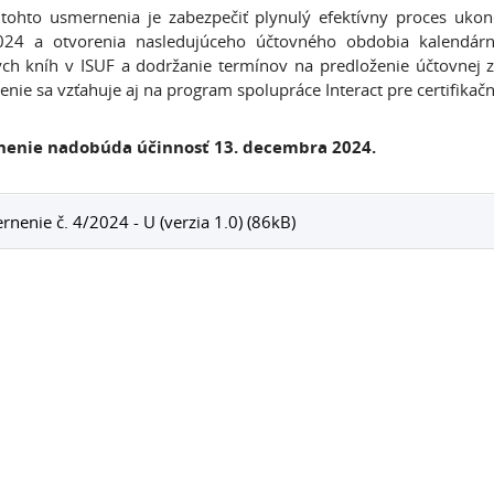
tohto usmernenia je zabezpečiť plynulý efektívny proces uk
024 a otvorenia nasledujúceho účtovného obdobia kalendárn
ch kníh v ISUF a dodržanie termínov na predloženie účtovnej z
nie sa vzťahuje aj na program spolupráce Interact pre certifikač
enie nadobúda účinnosť 13. decembra 2024.
nenie č. 4/2024 - U (verzia 1.0) (86kB)