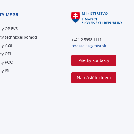
TY MF SR
kty OP EVS
ty technickej pomoci
+421 2 5958 1111
ty ZaSI
podatelna@mfsr.sk
ty OPII
Všetky kontakty
kty POO
ty PS
Nahlásiť incident