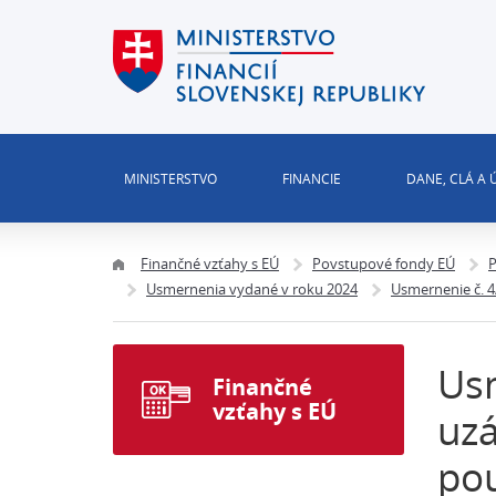
MINISTERSTVO
FINANCIE
DANE, CLÁ A
Finančné vzťahy s EÚ
Povstupové fondy EÚ
P
Usmernenia vydané v roku 2024
Usmernenie č. 
Us
Finančné
vzťahy s EÚ
uz
pou