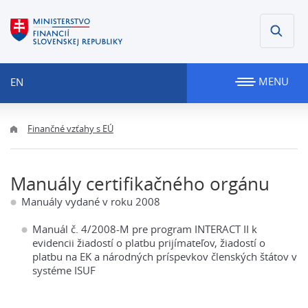
MENU
EN
Finančné vzťahy s EÚ
Manuály certifikačného orgánu
Manuály vydané v roku 2008
Manuál č. 4/2008-M pre program INTERACT II k
evidencii žiadostí o platbu prijímateľov, žiadostí o
platbu na EK a národných príspevkov členských štátov v
systéme ISUF