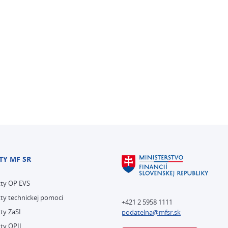
TY MF SR
kty OP EVS
ty technickej pomoci
+421 2 5958 1111
ty ZaSI
podatelna@mfsr.sk
ty OPII