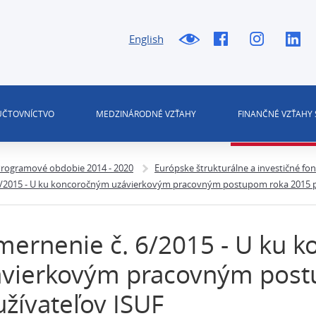
English
 ÚČTOVNÍCTVO
MEDZINÁRODNÉ VZŤAHY
FINANČNÉ VZŤAHY 
rogramové obdobie 2014 - 2020
Európske štrukturálne a investičné fo
6/2015 - U ku koncoročným uzávierkovým pracovným postupom roka 2015 p
ernenie č. 6/2015 - U ku 
ávierkovým pracovným post
žívateľov ISUF