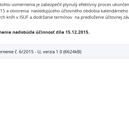
tohto usmernenia je zabezpečiť plynulý efektívny proces ukonč
15 a otvorenia nasledujúceho účtovného obdobia kalendárneho 
ch kníh v ISUF a dodržanie termínov na predloženie účtovnej zá
enie nadobúda účinnosť dňa 15.12.2015.
nenie č. 6/2015 - U, verzia 1.0 (6624kB)