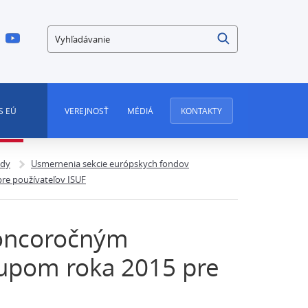
Vyhľadávanie
S EÚ
VEREJNOSŤ
MÉDIÁ
KONTAKTY
ndy
Usmernenia sekcie európskych fondov
re používateľov ISUF
koncoročným
upom roka 2015 pre