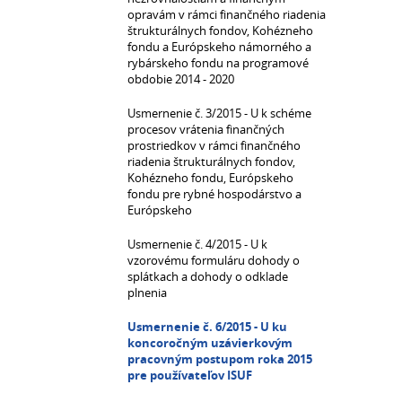
opravám v rámci finančného riadenia
štrukturálnych fondov, Kohézneho
fondu a Európskeho námorného a
rybárskeho fondu na programové
obdobie 2014 - 2020
Usmernenie č. 3/2015 - U k schéme
procesov vrátenia finančných
prostriedkov v rámci finančného
riadenia štrukturálnych fondov,
Kohézneho fondu, Európskeho
fondu pre rybné hospodárstvo a
Európskeho
Usmernenie č. 4/2015 - U k
vzorovému formuláru dohody o
splátkach a dohody o odklade
plnenia
Usmernenie č. 6/2015 - U ku
koncoročným uzávierkovým
pracovným postupom roka 2015
pre používateľov ISUF