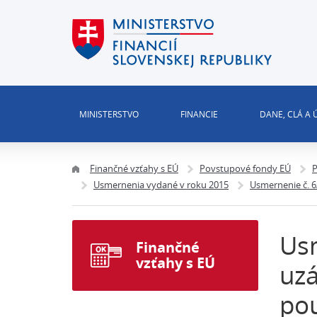
MINISTERSTVO
FINANCIE
DANE, CLÁ A
Finančné vzťahy s EÚ
Povstupové fondy EÚ
P
Usmernenia vydané v roku 2015
Usmernenie č. 
Usm
Finančné
vzťahy s EÚ
uz
pou