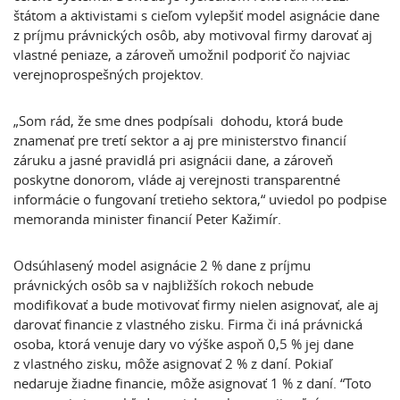
štátom a aktivistami s cieľom vylepšiť model asignácie dane
z príjmu právnických osôb, aby motivoval firmy darovať aj
vlastné peniaze, a zároveň umožnil podporiť čo najviac
verejnoprospešných projektov.
„Som rád, že sme dnes podpísali dohodu, ktorá bude
znamenať pre tretí sektor a aj pre ministerstvo financií
záruku a jasné pravidlá pri asignácii dane, a zároveň
poskytne donorom, vláde aj verejnosti transparentné
informácie o fungovaní tretieho sektora,“ uviedol po podpise
memoranda minister financií Peter Kažimír.
Odsúhlasený model asignácie 2 % dane z príjmu
právnických osôb sa v najbližších rokoch nebude
modifikovať a bude motivovať firmy nielen asignovať, ale aj
darovať financie z vlastného zisku. Firma či iná právnická
osoba, ktorá venuje dary vo výške aspoň 0,5 % jej dane
z vlastného zisku, môže asignovať 2 % z daní. Pokiaľ
nedaruje žiadne financie, môže asignovať 1 % z daní. “Toto