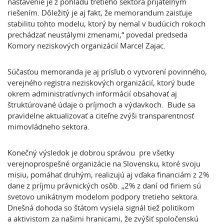
nastavenie je z pohľadu tretieho sektora prijateľným
riešením. Dôležitý je aj fakt, že memorandum zaisťuje
stabilitu tohto modelu, ktorý by nemal v budúcich rokoch
prechádzať neustálymi zmenami,“ povedal predseda
Komory neziskových organizácií Marcel Zajac.
Súčasťou memoranda je aj prísľub o vytvorení povinného,
verejného registra neziskových organizácií, ktorý bude
okrem administratívnych informácií obsahovať aj
štruktúrované údaje o príjmoch a výdavkoch. Bude sa
pravidelne aktualizovať a citeľne zvýši transparentnosť
mimovládneho sektora.
Konečný výsledok je dobrou správou pre všetky
verejnoprospešné organizácie na Slovensku, ktoré svoju
misiu, pomáhať druhým, realizujú aj vďaka financiám z 2%
dane z príjmu právnických osôb. „2% z daní od firiem sú
svetovo unikátnym modelom podpory tretieho sektora.
Dnešná dohoda so štátom vysiela signál tiež politikom
a aktivistom za našimi hranicami, že zvýšiť spoločenskú