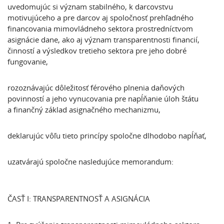
uvedomujúc si význam stabilného, k darcovstvu
motivujúceho a pre darcov aj spoločnosť prehľadného
financovania mimovládneho sektora prostredníctvom
asignácie dane, ako aj význam transparentnosti financií,
činností a výsledkov tretieho sektora pre jeho dobré
fungovanie,
rozoznávajúc dôležitosť férového plnenia daňových
povinností a jeho vynucovania pre napĺňanie úloh štátu
a finančný základ asignačného mechanizmu,
deklarujúc vôľu tieto princípy spoločne dlhodobo napĺňať,
uzatvárajú spoločne nasledujúce memorandum:
ČASŤ I: TRANSPARENTNOSŤ A ASIGNÁCIA