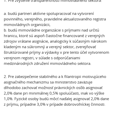
1. Pre zvýšenie transparentnosti mimovládneho sektora:
a. budú partneri aktívne spolupracovať na vytvorení
povinného, verejného, pravidelne aktualizovaného registra
mimovládnych organizácii,
b. budú mimovládne organizácie s príjmami nad určitú
hranicu, ktoré sú aspoň čiastočne financované z verejných
zdrojov vrátane asignácie, analogicky k súčasným nárokom
kladeným na súkromný a verejný sektor, zverejňovať
štruktúrované príjmy a výdavky v pre tento účel vytvorenom
verejnom registri, v súlade s odporúčaniami
medzinárodných združení mimovládneho sektora.
2. Pre zabezpečenie stabilného a k filantropii motivujúceho
asignačného mechanizmu sa ministerstvo zaväzuje
dlhodobo zachovať možnosť právnických osôb asignovať
2,0% dane pri minimálnej 0,5% spoluúčasti, inak vo výške
1,0%. Fyzické osoby budú môcť naďalej asignovať 2,0% dane
z príjmu, prípadne 3,0% v prípade dobrovoľníckej činnosti.