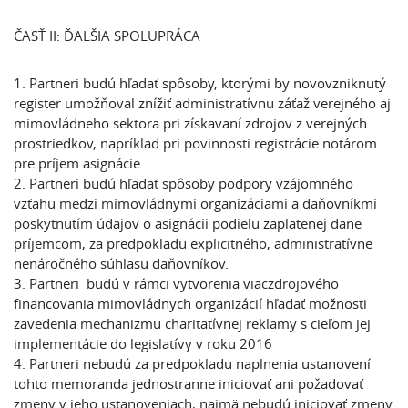
ČASŤ II: ĎALŠIA SPOLUPRÁCA
1. Partneri budú hľadať spôsoby, ktorými by novovzniknutý
register umožňoval znížiť administratívnu záťaž verejného aj
mimovládneho sektora pri získavaní zdrojov z verejných
prostriedkov, napríklad pri povinnosti registrácie notárom
pre príjem asignácie.
2. Partneri budú hľadať spôsoby podpory vzájomného
vzťahu medzi mimovládnymi organizáciami a daňovníkmi
poskytnutím údajov o asignácii podielu zaplatenej dane
príjemcom, za predpokladu explicitného, administratívne
nenáročného súhlasu daňovníkov.
3. Partneri budú v rámci vytvorenia viaczdrojového
financovania mimovládnych organizácií hľadať možnosti
zavedenia mechanizmu charitatívnej reklamy s cieľom jej
implementácie do legislatívy v roku 2016
4. Partneri nebudú za predpokladu naplnenia ustanovení
tohto memoranda jednostranne iniciovať ani požadovať
zmeny v jeho ustanoveniach, najmä nebudú iniciovať zmeny