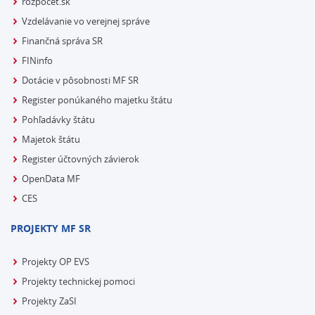
rozpocet.sk
Vzdelávanie vo verejnej správe
Finančná správa SR
FINinfo
Dotácie v pôsobnosti MF SR
Register ponúkaného majetku štátu
Pohľadávky štátu
Majetok štátu
Register účtovných závierok
OpenData MF
CES
PROJEKTY MF SR
Projekty OP EVS
Projekty technickej pomoci
Projekty ZaSI