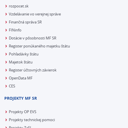
rozpocet.sk
Vzdelávanie vo verejnej správe
Finančná správa SR
FINinfo
Dotácie v pôsobnosti MF SR
Register ponúkaného majetku štátu
Pohľadávky štátu
Majetok štátu
Register účtovných závierok
OpenData MF
CES
PROJEKTY MF SR
Projekty OP EVS
Projekty technickej pomoci
Projekty ZaSI